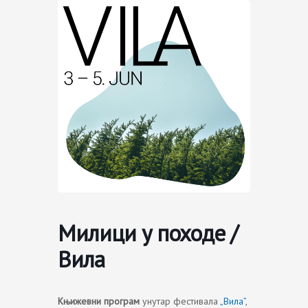
Skip
to
content
Милици у походе /
Вила
Књижевни програм
унутар фестивала
„Вила”
,