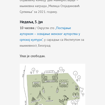
објављену између две манифестације –
књижевна награда „Милица Стојадиновић
Српкиња” за 2021. годину.
Недеља, 5. јун
10 часова
/ Округли сто
„Постајање
ауторком – освајање женског ауторства у
српској култури”
, у сарадњи са Институтом за
књижевност, Београд
Улаз је слободан.