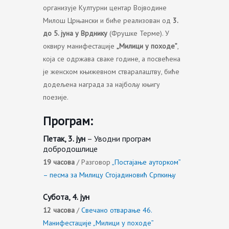
организује Културни центар Војводине
Милош Црњански и биће реализован од
3.
до 5. јуна
у Врднику
(Фрушке Терме). У
оквиру манифестације
„Милици у походе”
,
која се одржава сваке године, а посвећена
је женском књижевном стваралаштву, биће
додељена награда за најбољу књигу
поезије.
Програм:
Петак, 3. јун
– Уводни програм
добродошлице
19 часова
/ Разговор
„Постајање ауторком”
– песма за Милицу Стојадиновић Српкињу
Субота, 4. јун
12 часова
/
Свечано отварање 46.
Манифестације „Милици у походе”