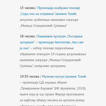
13 часова
/
Промоција изабране поезије
„Сада смо на острвима” Јасмине Топић
,
актуелне добитнице књижевне награде
„Милица Стојадиновић Српкиња”
18 часова
/
Књижевни програм „Постајање
ауторком” – промоција Антологије „Ако сам
ја она”
– избор поезије лауреаткиња
објављене поводом 10 година додељивања
књижевне награде „Милица Стојадиновић
Српкиња” искључиво ауторкама
19.30 часова
/
Музички наступ Јасмине Топић
– промоција ЦД издања збирке
„Привремени боравак” (ИК Архипелаг, 2020),
књиге која је од стране Жирија проглашена
за најбољу збирку песама на српском језику