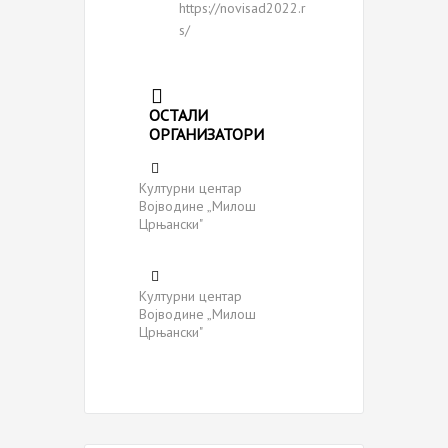
https://novisad2022.r
s/
ОСТАЛИ
ОРГАНИЗАТОРИ
Културни центар
Војводине „Милош
Црњански"
Културни центар
Војводине „Милош
Црњански"