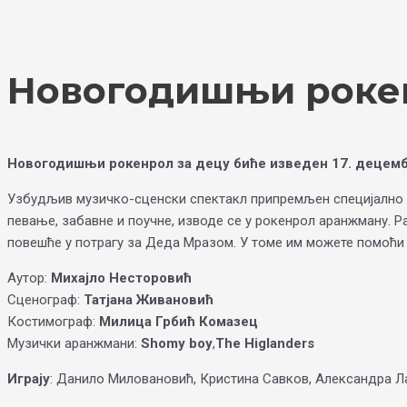
Skip
Choose
to
a
content
language
Новогодишњи рокен
Новогодишњи рокенрол за децу биће изведен 17. децембр
Узбудљив музичко-сценски спектакл припремљен специјално з
певање, забавне и поучне, изводе се у рокенрол аранжману. Р
повешће у потрагу за Деда Мразом. У томе им можете помоћи 
Аутор:
Михајло Несторовић
Сценограф:
Татјана Живановић
Костимограф:
Милица Грбић Комазец
Музички аранжмани:
Shomy boy
,
The Higlanders
Играју
: Данило Миловановић, Кристина Савков, Александра Л