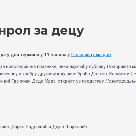
рол за децу
а у два термина у 11 часова
у
Позоришту младих
.
а новогодишње празнике, чека најмлађу публику Позоришта мла
аспевану и храбру дружину коју чине браћа Далтон, Каламити Џе
и ви! Где живи Деда Мраз, откријте уз представу
Новогодишњи 
азин, Дарко Радојевић и Дејан Шарковић.