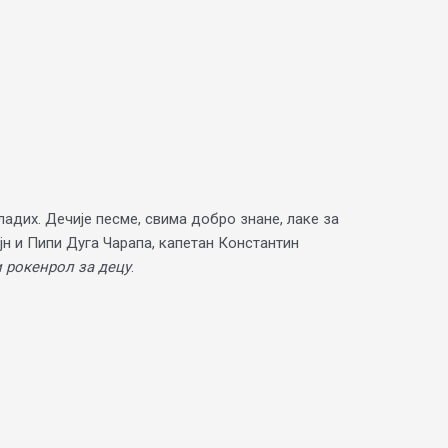
дих. Дечије песме, свима добро знане, лаке за
јн и Пипи Дуга Чарапа, капетан Константин
рокенрол за децу
.