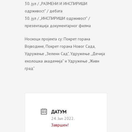
30. јул / „РАЗМЕНИ И ИНСПИРИШИ
одрживост” / дебата
30. јул / „ИНСПИРИШИ одрживост” /
презентација документарног филма
Носиоци пројекта су: Покрет горана
Војводине, Покрет горана Новог Сада,
Удружење „Зелени Сад”, Удружење „Дечија
еколошка академија” и Удружење „Живи
град”
ДАТУМ
24. Jun 2022.
Завршен!