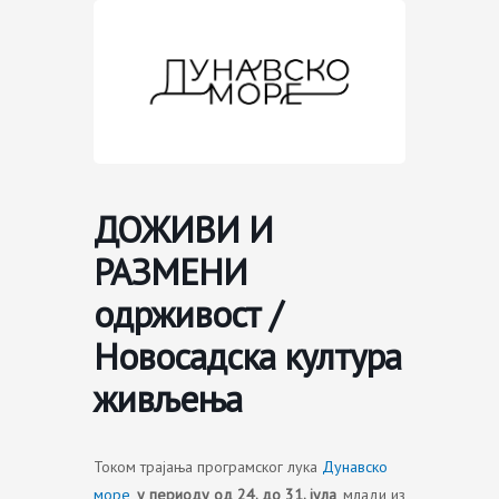
Skip
to
content
ДОЖИВИ И
РАЗМЕНИ
одрживост /
Новосадска култура
живљења
Током трајања програмског лука
Дунавско
море
,
у периоду од 24. до 31. јула
, млади из