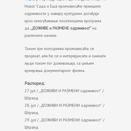
Новог Сада и Еша промовисаће принципе
одрживости у оквиру културних догађаја
кроз омогућавање посетиоцима програма
да
„ДОЖИВЕ и РАЗМЕНЕ одрживост“
на
различите начине.
Током три поподнева промовисаће се
пројекат, али ће се и интервјуисати и снимати
људи током тог доживаљаја, са циљем
креирања документарног филма.
Распоред:
27. јул / „ДОЖИВИ И РАЗМЕНИ одрживост” /
Штранд
28. јул / „ДОЖИВИ И РАЗМЕНИ одрживост” /
Штранд
29. јул / „ДОЖИВИ И РАЗМЕНИ одрживост” /
Штранд