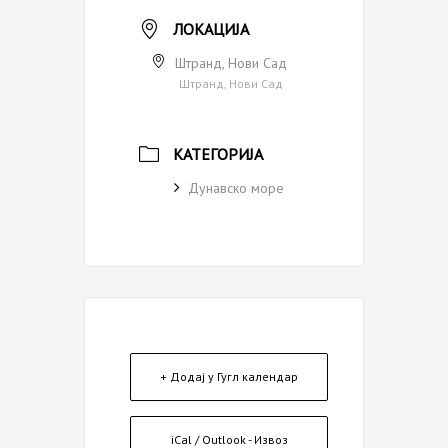
ЛОКАЦИЈА
Штранд, Нови Сад
Штранд, Нови Сад
КАТЕГОРИЈА
Дунавско море
+ Додај у Гугл календар
iCal / Outlook - Извоз