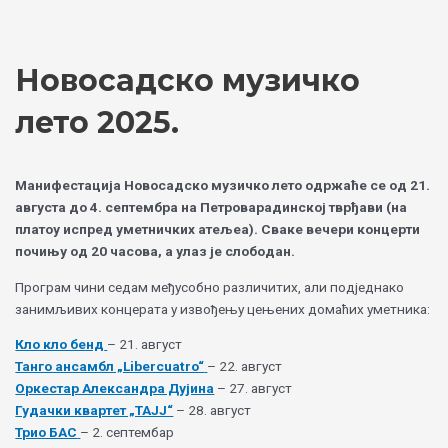
Skip
Choose
to
a
content
language
Новосадско музичко
лето 2025.
Манифестација Новосадско музичко лето одржаће се од 21.
августа до 4. септембра на Петроварадинској тврђави (на
платоу испред уметничких атељеа). Сваке вечери концерти
почињу од 20 часова, а улаз је слободан.
Програм чини седам међусобно различитих, али подједнако
занимљивих концерата у извођењу цењених домаћих уметника:
Кло кло бенд
– 21. август
Танго ансамбл „Libercuatro“
– 22. август
Оркестар Александра Дујина
– 27. август
Гудачки квартет „ТАЈЈ“
– 28. август
Трио БАС
– 2. септембар