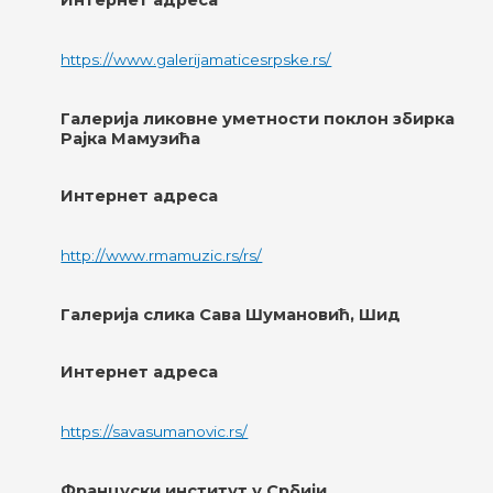
Интернет адреса
https://www.galerijamaticesrpske.rs/
Галерија ликовне уметности поклон збирка
Рајка Мамузића
Интернет адреса
http://www.rmamuzic.rs/rs/
Галерија слика Сава Шумановић, Шид
Интернет адреса
https://savasumanovic.rs/
Француски институт у Србији