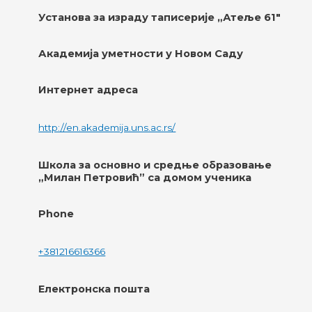
Установа за израду таписерије „Атеље 61"
Академија уметности у Новом Саду
Интернет адреса
http://en.akademija.uns.ac.rs/
Школа за основно и средње образовање
„Милан Петровић” са домом ученика
Phone
+381216616366
Електронска пошта