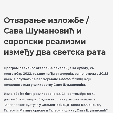
Skip
Choose
to
a
content
language
Отварање изложбе /
Сава Шумановић и
европски реализми
између два светска рата
Програм свечаног отварања заказан је за суботу, 24.
септембар 2022. године на Тргу галерија, са почетком у 20.22
часа, а обухватиће перформанс
ChoreoChroma
, који
полазиште има у сликарству Саве Шумановића.
Изложба ће бити реализована од 24. септембра до 4.
децембра
у оквиру обједињеног програмског концепта
Калеидоскоп културе
у Спомен-збирци Павла Бељанског,
Галерији Матице српске и Галерији слика „Сава Шумановић“