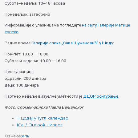
Субота‒недеља: 10‒18 часова
Понедељак: затворено
Информације о улазницама погледајте
на сајту Галерије Матице
српске
.
Радно време
Галерији слика „Сава Шумановић” у Шиду
:
Пон-пет: 10.00 – 18.00
Субота и недеља: 10.00 – 16.00
Цене улазница:
одрасли: 200 динара
деца: 100 динара
Партнер недеље визуелне уметности је
ДДОР осигурање
.
Фото: Спомен-збирка Павла Бељанског
+ Додај у Гугл календар
iCal / Outlook - Извоз
Ознаке:
епк