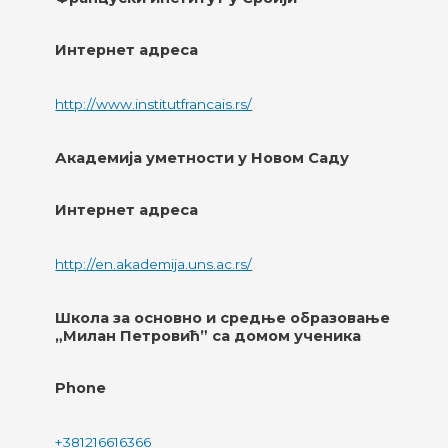
Интернет адреса
http://www.institutfrancais.rs/
Академија уметности у Новом Саду
Интернет адреса
http://en.akademija.uns.ac.rs/
Школа за основно и средње образовање
„Милан Петровић” са домом ученика
Phone
+381216616366