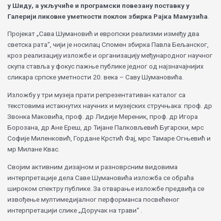
у Шиду, а укључиће и програмски повезану поставку у
Галерији ликовне уметности поклон збирка Рајка Мамузића
.
Пројекат „Сава Шумановић и европски реализми између два
светска рата“, чији је носилац Спомен збирка Павла Бељанског,
кроз реализацију изложбе и организацију међународног научног
скупа ставља у фокус пажње публике једног од најзначајнијих
сликара српске уметности 20. века – Саву Шумановића.
Изложбу у три музеја прати репрезентативан каталог са
текстовима истакнутих научних и музејских стручњака: проф. др
Звонка Маковића, проф. др Лидије Мереник, проф. др Игора
Борозана, др Ане Ереш, др Тијане Палковљевић Бугарски, мрс
Софије Миленковић, Гордане Крстић Фај, мрс Тамаре Огњевић и
мр Милане Квас.
Својим активним дизајном и разноврсним видовима
интерпретације дела Саве Шумановића изложба се обраћа
широком спектру публике. За отварање изложбе предвиђа се
извођење мултимедијалног перформанса посвећеног
интерпретацији слике „Доручак на трави“ .