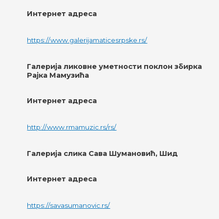
Интернет адреса
https://www.galerijamaticesrpske.rs/
Галерија ликовне уметности поклон збирка
Рајка Мамузића
Интернет адреса
http://www.rmamuzic.rs/rs/
Галерија слика Сава Шумановић, Шид
Интернет адреса
https://savasumanovic.rs/