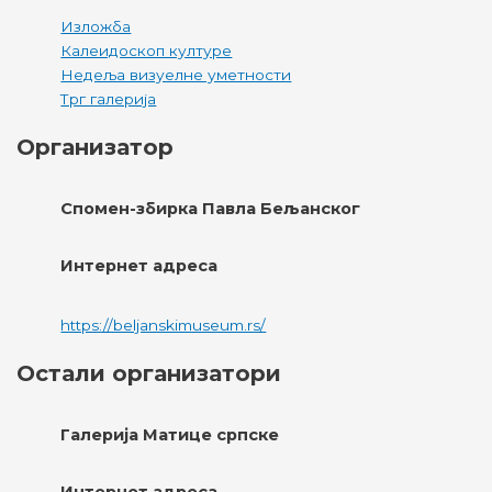
Изложба
Калеидоскоп културе
Недеља визуелне уметности
Трг галерија
Организатор
Спомен-збирка Павла Бељанског
Интернет адреса
https://beljanskimuseum.rs/
Остали организатори
Галерија Матице српске