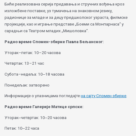
Биће реализована серија предавања и стручних вођења кроз
изложбене поставке, уз тумачења на знаковном језику,
радионице за младе и за децу предшколског узраста, филмске
пројекције, као и играње представе „Боеми са Монпарнаса“ у
сарадњи са Театром младих „Мишоловка“.
Радно време Спомен-збирке Павла Бељанског:
Уторак–петак: 10–20 часова
Четвртак: 13–21 час
Субота–недеља: 10‒18 часова
Понедељак: затворено
Информације о улазницама погледајте
на сајту Спомен-збирке
.
Радно време Галерије Матице српске:
Уторак‒четвртак: 10‒20 часова
Петак: 10‒22 часа