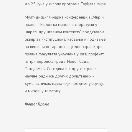
до 25. јуна у склопу програма Тврђава мира.
Мултидисциплинарна конференција „Мир и
право – Европски мировни споразуми у
ширем друштвеном контексту” представља
оквир за институционализовање и подизање
на виши ниво сарадње, с једне стране, три
правна факултета укључена у овај пројекат
из три европска града: Новог Сада,
Потсдама и Сегедина и с друге стране,
научне раднике других друштвених и
хуманистичких наука чији предмет укључује
и мировну тематику.
Фото: Промо