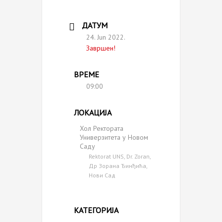
ДАТУМ
24. Jun 2022.
Завршен!
ВРЕМЕ
09:00
ЛОКАЦИЈА
Хол Ректората
Универзитета у Новом
Саду
Rektorat UNS, Dr. Zoran,
Др Зорана Ђинђића,
Нови Сад
КАТЕГОРИЈА