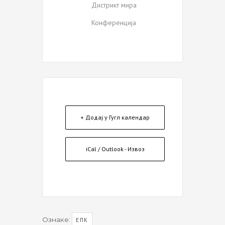
Дистрикт мира
Конференција
+ Додај у Гугл календар
iCal / Outlook - Извоз
Ознаке:
ЕПК