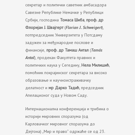
секретар и политички саветник амбасадора
Савезне Републике Немачке у Републици
Србији, господина
Томаса Шиба
,
проф. др
Флоријан Ј. Швајгерт
(
Florian J. Schweigert
),
потпредседник Универзитета у Потсдаму
задужен за међународне послове и
финансије,
проф. др Тамаш Антал
(
Tamás
Antal
), продекан Факултета правних и
политичких наука у Сегедину,
Нела Милишић
,
помоћник покрајинског секретара за високо
образовање и научноистраживачку
делатност и
мр Дарко Тадић
, председник
Апелационог суда у Новом Саду.
Интернационална конференција и трибина о
историји мировних споразума (од
Карловачког мировног споразума до
Дејтона) „Мир и право” одржаће се од 23.