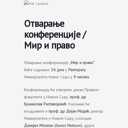
Skip
to
content
Отварање
конференције /
Мир и право
Отварање конференције
„Мир и право”
биће одржано
24. јуна
у
Ректорату
Универзитета Новог Сада у
9 часова
.
Конференцију ће отворити декан Правног
факултета у Новом Саду,
проф. др
Бранислав Ристивојевић
. Учеснике ће
поздравити и
проф. др Дејан Мадић
, ректор
Универзитета у Новом Саду, господин
Данијел Мозени
(
Daniel Mohseni
), други