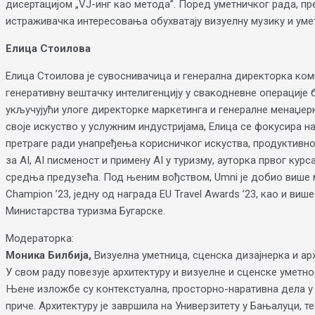
дисертацијом „VJ-инг као метода”. Поред уметничког рада, п
истраживачка интересовања обухватају визуелну музику и уметн
Елица Стоилова
Елица Стоилова је сувоснивачица и генерална директорка компа
генеративну вештачку интелигенцију у свакодневне операције 
укључујући улоге директорке маркетинга и генералне менаџерк
своје искуство у услужним индустријама, Елица се фокусира н
претраге ради унапређења корисничког искуства, продуктивно
за AI, AI писменост и примену AI у туризму, ауторка првог кур
средња предузећа. Под њеним вођством, Umni је добио више 
Champion ’23, једну од награда EU Travel Awards ’23, као и виш
Министарства туризма Бугарске.
Модераторка:
Моника Билбија,
Визуелна уметница, сценска дизајнерка и а
У свом раду повезује архитектуру и визуелне и сценске уметн
Њене изложбе су контекстуална, просторно-наративна дела у ко
приче. Архитектуру је завршила на Универзитету у Бањалуци, т