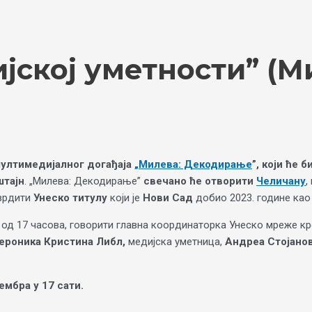
јској уметности” (М
мултимедијалног догађаја
„Милева: Декодирање
”, који ће 
штајн
. „Милева: Декодирање”
свечано ће отворити
Челичану
,
тврдити
Унеско титулу
који је
Нови Сад
добио 2023. године ка
ра од 17 часова, говорити главна координаторка Унеско мреже к
ероника Кристина Либл,
медијска уметница,
Андреа Стојано
мбра у 17 сати.