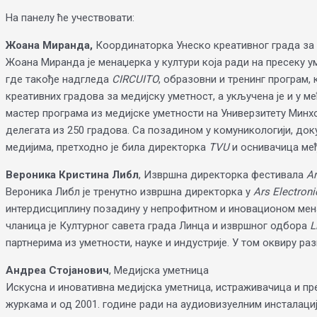
На панелу ће учествовати:
Жоана Миранда,
Координаторка Унеско креативног града за 
Жоана Миранда је менаџерка у култури која ради на пресеку у
где такође надгледа
CIRCUITO
, образовни и тренинг програм, 
креативних градова за медијску уметност, а укључена је и у
мастер програма из медијске уметности на Универзитету Минхо
делегата из 250 градова. Са позадином у комуникологији, док
медијима, претходно је била директорка
TVU
и оснивачица ме
Вероника Кристина Либл
, Извршна директорка фестивала
Аr
Вероника Либл је тренутно извршна директорка у
Аrs Electroni
интердисциплину позадину у непрофитном и иновационом менаџ
чланица је Културног савета града Линца и извршног одбора
L
партнерима из уметности, науке и индустрије. У том оквиру раз
Андреа Стојанович
, Медијска уметница
Искусна и иновативна медијска уметница, истраживачица и пр
журкама и од 2001. године ради на аудиовизуелним инсталаци