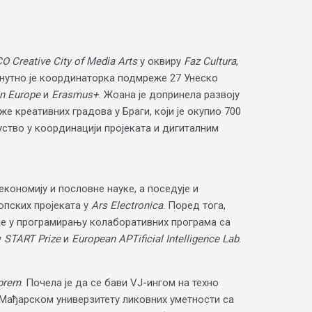
 Creative City оf Мedia Аrts
у оквиру
Faz Cultura
,
ренутно је координаторка подмреже 27 Унеско
on Europe
и
Erasmus+
. Жоана је допринела развоју
е креативних градова у Браги, који је окупио 700
уство у координацији пројеката и дигиталним
економију и пословне науке, а поседује и
опских пројеката у
Аrs Electronica
. Поред тога,
ује у програмирању колаборативних програма са
у
START Prize
и
European АРТificial Intelligence Lab
.
prem
. Почела је да се бави VJ-ингом на техно
а Мађарском универзитету ликовних уметности са