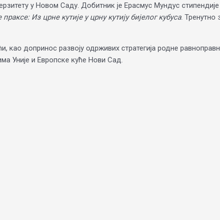
ерзитету у Новом Саду. Добитник је Ерасмус Мундус стипендије 
 праксе:
Из црне кутије у црну кутију бијелог кубуса
. Тренутно
и, као допринос развоју одрживих стратегија родне равноправн
ма Уније и Европске куће Нови Сад.