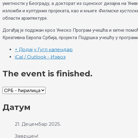
уметности у Београду, а докторат из сценског дизајна на Унив
изложби и културних пројеката, као и књиге
Филмске кустоске
области архитектуре.
Догађај је подржан кроз Унеско Програм учешћа и хитне помоћ
Креативна Европа Србија, пројекта Подршка учешћу у програми
+ Додај у Гугл календар
iCal / Outlook - Извоз
The event is finished.
Датум
21. Децембар 2025.
Завршен!