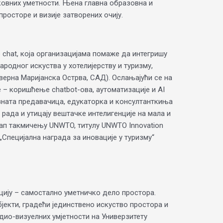
иковних уметности. Њена главна образовна и
росторе и визије затворених очију.
e chat, која организацијама помаже да интегришу
родног искуства у хотелијерству и туризму,
верна Маријанска Острва, САД). Ослањајући се на
е – коришћење chatbot-ова, аутоматизације и AI
зната предавачица, едукаторка и консултанткиња
и рада и утицају вештачке интелигенције на мала и
ап такмичењу UNWTO, титулу UNWTO Innovation
 „Специјална награда за иновације у туризму“
ацију – самостално уметничко дело простора.
бјекти, градећи јединствено искуство простора и
удио-визуелних умјетности на Универзитету