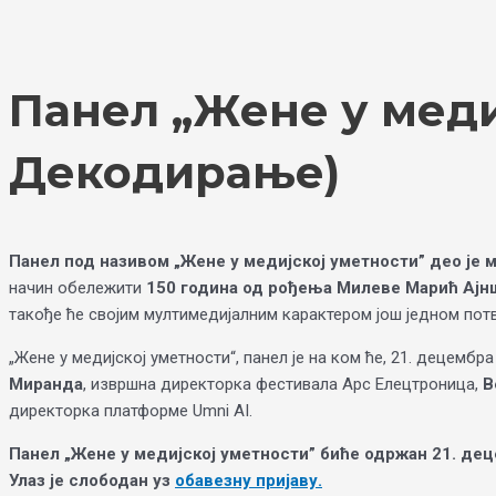
Skip
Choose
to
a
content
language
Панел „Жене у меди
Декодирање)
Панел под називом „Жене у медијској уметности” део је 
начин обележити
150 година од рођења Милеве Марић Ајн
такође ће својим мултимедијалним карактером још једном по
„Жене у медијској уметности“, панел је на ком ће, 21. децемб
Миранда
, извршна директорка фестивала Арс Елецтроница,
В
директорка платформe Umni AI.
Панел „Жене у медијској уметности” биће одржан 21. деце
Улаз је слободан уз
обавезну пријаву.