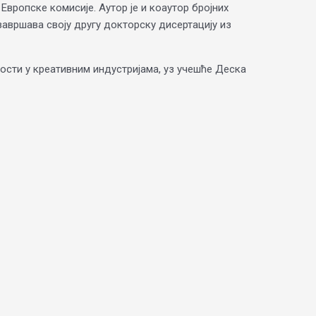
Европске комисије. Аутор је и коаутор бројних
 завршава своју другу докторску дисертацију из
ости у креативним индустријама, уз учешће Деска