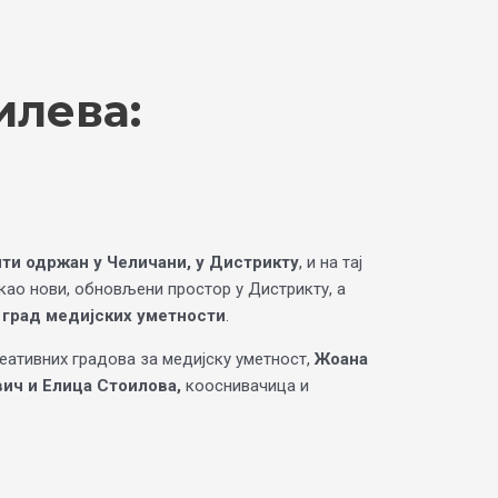
илева:
бити одржан у Челичани, у Дистрикту
, и на тај
 као нови, обновљени простор у Дистрикту, а
о
град медијских уметности
.
реативних градова за медијску уметност,
Жоана
вич и Елица Стоилова,
кооснивачица и