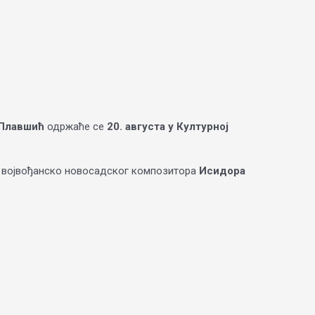
 Плавшић
одржаће се
20. августа у Културној
и војвођанско новосадског композитора
Исидора