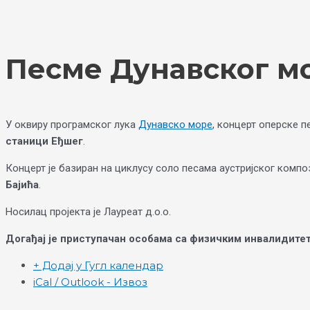
Skip
Choose
to
a
content
language
Песме Дунавског м
У оквиру програмског лука
Дунавско море
, концерт оперске п
станици Еђшег
.
Концерт је базиран на циклусу соло песама аустријског комп
Бајића
.
Носилац пројекта је Лауреат д.о.о.
Догађај је приступачан особама са физичким инвалидите
+ Додај у Гугл календар
iCal / Outlook - Извоз