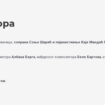
ора
евачице,
сопрана Соње Шарић и пијанисткиње Каје Мандић
озитора
Албана Берга
, мађарског композитора
Беле Бартока
, 
том.