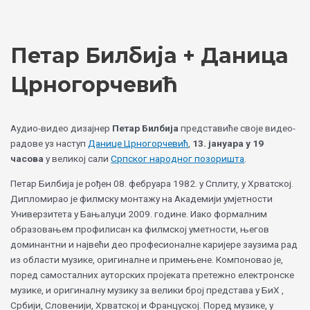
Skip
Choose
to
a
content
language
Петар Билбија + Даница
Црногорчевић
Аудио-видео дизајнер
Петар Билбија
представиће своје видео-
радове уз наступ
Данице Црногорчевић
,
13. јануара у 19
часова
у великој сали
Српског народног позоришта
.
Петар Билбија је рођен 08. фебруара 1982. у Сплиту, у Хрватској.
Дипломирао је филмску монтажу на Академији умјетности
Универзитета у Бањалуци 2009. године. Иако формалним
образовањем профилисан ка филмској уметности, његов
доминантни и највећи део професионалне каријере заузима рад
из области музике, оригиналне и примењене. Компоновао је,
поред самосталних ауторских пројеката претежно електронске
музике, и оригиналну музику за велики број представа у БиХ ,
Србији, Словенији, Хрватској и Француској. Поред музике, у