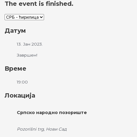
The event is finished.
Датум
13. Јан 2023.
Завршен!
Време
19:00
Локација
Српско народно позориште
Pozorišni trg, Нови Сад