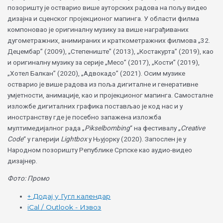
позоришту је остварио више ауторских радова на пољу видео
дизајна и сценског пројекционог мапинга. У области филма
компоновао је оригиналну музику за више награђиваних
дугометражних, анимираних и краткометражних филмова „32.
Децембар” (2009), „Степениште” (2013), „Костакурта” (2019), као
и оригиналну музику за серије „Месо” (2017), „Кости” (2019),
„Хотел Балкан” (2020), „Адвокадо” (2021). Осим музике
остварио је више радова из поља дигиталне и генеративне
умјетности, анимације, као и пројекционог мапинга. Самосталне
изложбе дигиталних графика постављао је код нас и у
иностранству где је посебно запажена изложба
мултимедијалног рада „
Pikselbombing
“ на фестивалу „
Creative
Code
“ у галерији
Lightbox
у Њујорку (2020). Запослен је у
Народном позоришту Републике Српске као аудио-видео
дизајнер.
Фото: Промо
+ Додај у Гугл календар
iCal / Outlook - Извоз