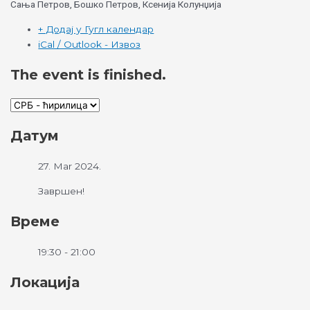
Сања Петров, Бошко Петров, Ксенија Колунџија
+ Додај у Гугл календар
iCal / Outlook - Извоз
The event is finished.
Датум
27. Mar 2024.
Завршен!
Време
19:30 - 21:00
Локација