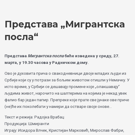
Skip
Choose
to
a
content
language
Представа „Мигрантска
посла“
Представа
Мигрантска посла
биће изведена у среду, 27.
марта, у 19.30 часова у Радничком дому.
Ово је духовита прича о свакодневници двоје младих људи из
Србије који су у потрази за бољим животом отишли у Немачку. У
исто време, у Србији се дешавају промене које „олакшавају“
људима живот, нарочито на шалтерима на којима је некад увек
фалио бар један папир. Препреке које прате све јунаке ове приче
(не)ће их поколебати у намери да остваре своје снове…
Текст и режија: Радојка Врабац
Продукција: Шмиранти
Играју: Исидора Влчек, Кристијан Марковић, Мирослав Фабри,