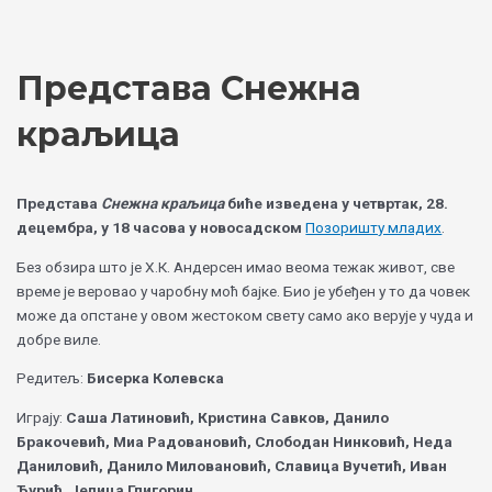
Skip
Choose
to
a
content
language
Представа Снежна
краљица
Представа
Снежна краљица
биће изведена у четвртак, 28.
децембра, у 18 часова у новосадском
Позоришту младих
.
Без обзира што је Х.К. Андерсен имао веома тежак живот, све
време је веровао у чаробну моћ бајке. Био је убеђен у то да човек
може да опстане у овом жестоком свету само ако верује у чуда и
добре виле.
Редитељ:
Бисерка Колевска
Играју:
Саша Латиновић, Кристина Савков, Данило
Бракочевић, Миа Радовановић, Слободан Нинковић, Неда
Даниловић, Данило Миловановић, Славица Вучетић, Иван
Ђурић, Јелица Глигорин.