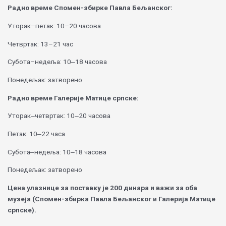
Радно време Спомен-збирке Павла Бељанског:
Уторак–петак: 10–20 часова
Четвртак: 13–21 час
Субота–недеља: 10‒18 часова
Понедељак: затворено
Радно време Галерије Матице српске:
Уторак‒четвртак: 10‒20 часова
Петак: 10‒22 часа
Субота‒недеља: 10‒18 часова
Понедељак: затворено
Цена улазнице за поставку је 200 динара и важи за оба
музеја (Спомен-збирка Павла Бељанског и Галерија Матице
српске).