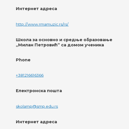
Интернет адреса
http://www.rmamuzic.rs/rs/
Школа за основно и средње образовање
„Милан Петровић” са домом ученика
Phone
+381216616366
Електронска пошта
skolamp@smp.edu.rs
Интернет адреса