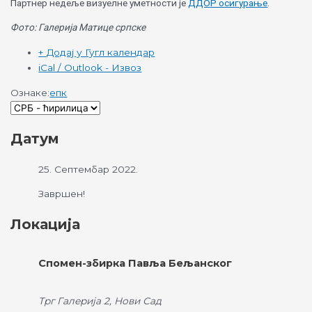
Партнер недеље визуелне уметности је
ДДОР осигурање
.
Фото: Галерија Матице cрпске
+ Додај у Гугл календар
iCal / Outlook - Извоз
Ознаке:
епк
Датум
25. Септембар 2022.
Завршен!
Локација
Спомен-збирка Павља Бељанског
Трг Галерија 2, Нови Сад