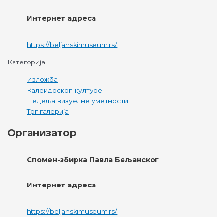
Интернет адреса
https://beljanskimuseum.rs/
Категорија
Изложба
Калеидоскоп културе
Недеља визуелне уметности
Трг галерија
Организатор
Спомен-збирка Павла Бељанског
Интернет адреса
https://beljanskimuseum.rs/