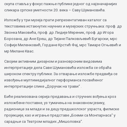
скупа ставља у фокус пажње публике једног од најзначајнијих
сликара српске уметности 20. века – Саву Шумановића.
Изложбу у три музеја прати репрезентативан каталог са
текстовима истакнутих научних и музејских стручњака: проф. др
Звонка Маковића, проф. др Лидије Мереник, проф. др Игора
Борозана, др Ане Ереш, др Тијане Палковљевић Бугарски, мрс
Софије Миленковић, Гордане Крстић Фај, мрс Тамаре Огњевић и
мр Милане Квас.
Својим активним дизајном и разноврсним видовима
интерпретације дела Саве Шумановића изложба се обраћа
широком спектру публике. За отварање изложбе предвиђа се
извођење мултимедијалног перформанса посвећеног
интерпретацији слике „Доручак на трави“ .
Биће реализована серија предавања и стручних вођења кроз
изложбене поставке, уз тумачења на знаковном језику,
радионице за младе и за децу предшколског узраста, филмске
пројекције, као и играње представе „Боеми са Монпарнаса“ у
сарадњи са Театром младих „Мишоловка“.