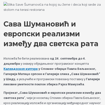
Skip
Choose
to
a
content
language
Сава Шумановић и
европски реализми
између два светска рата
Изложба ће бити реализована
од 24. септембра до 4.
децембра
у оквиру обједињеног програмског концепта
Калеидоскоп културе
у Спомен-збирци Павла Бељанског,
Галерији Матице српске и Галерији слика „Сава Шумановић“
у Шиду,
а укључиће и програмски повезану поставку у
Галерији
ликовне уметности поклон збирка Рајка Мамузића
.
Пројекат „Сава Шумановић и европски реализми између два
светска рата
“, чији је носилац Спомен збирка Павла Бељанског,
кроз реализацију изложбе и организацију међународног научног