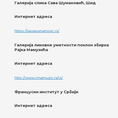
Галерија слика Сава Шумановић, Шид
Интернет адреса
https://savasumanovic.rs/
Галерија ликовне уметности поклон збирка
Рајка Мамузића
Интернет адреса
http://www.rmamuzic.rs/rs/
Француски институт у Србији
Интернет адреса