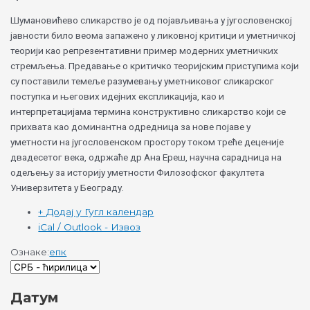
Шумановићево сликарство је од појављивања у југословенској
јавности било веома запажено у ликовној критици и уметничкој
теорији као репрезентативни пример модерних уметничких
стремљења. Предавање о критичко теоријским приступима који
су поставили темеље разумевању уметниковог сликарског
поступка и његових идејних експликација, као и
интерпретацијама термина конструктивно сликарство који се
прихвата као доминантна одредница за нове појаве у
уметности на југословенском простору током треће деценије
двадесетог века, одржаће др Ана Ереш, научна сарадница на
одељењу за историју уметности Филозофског факултета
Универзитета у Београду.
+ Додај у Гугл календар
iCal / Outlook - Извоз
Ознаке:
епк
Датум