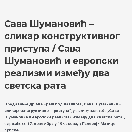
Skip
Choose
to
a
content
language
Сава Шумановић –
сликар конструктивног
приступа / Сава
Шумановић и европски
реализми између два
светска рата
Предавање др Ане Ереш под називом „Сава Шумановић –
сликар конструктивног приступа”
, у оквиру изложбе
„Сава
Шумановић и европски реализми између два светска рата”
,
одржаће се
17. новембра у 19 часова, у Галерији Матице
српске.