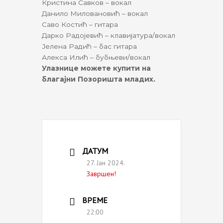
Кристина Савков – вокал
Данило Миловановић – вокал
Саво Костић – гитара
Дарко Радојевић – клавијатура/вокал
Јелена Радић – бас гитара
Алекса Илић – бубњеви/вокал
Улазнице можете купити на
благајни Позоришта младих.
ДАТУМ
27. Јан 2024.
Завршен!
ВРЕМЕ
22:00