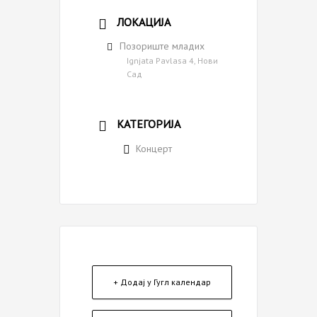
ЛОКАЦИЈА
Позориште младих
Ignjata Pavlasa 4, Нови
Сад
КАТЕГОРИЈА
Концерт
+ Додај у Гугл календар