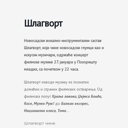
Skip
to
content
Шлагворт
Новосадски вокално-инструментални састав
Шлагворт, који чине новосадски глумци као и
искусни музичари, одржаће концерт
филмске музике 27. јануара у Позоришту
младих, са почетком у 22 часа.
Шлагворт изводи музику из познатих
домаћих и страних филмских остварења. Од
филмова попут
Краља лавова, Џејмса Бонда,
Косе, Мулен Руж!
до
Балкан експрес,
Национална класа, Тома
…
Шлагворт чине: