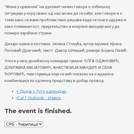
“Жене у црвеном” на духовит начин говоре о озбиљној
ситуацији у којој свако од нас може да се нађе, али говоре и о
томе како се ваки проблем лако решава када се снаге удруже и
како племенитост, пријатељство и искрене емоције могу да
помире зараћене стране.
Дизајн сцене и костима: Јелена Стокућа, аутор музике: Ирена
Поповић Драговић, текст: Давор Шпишић, режија: Бојана Лазић.
Улоге у овој урнебесној комедији тумаче: ОЛГА ОДАНОВИЋ,
ДУБРАВКА МИЈАТОВИЋ, АНАСТАЗИЈА МАНДИЋ И СЕНА
ЂОРOВИЋ, тим глумица који се већ показао ка о идеална
комбинација за одличну представу и добар провод.
+ Додај у Гугл календар
iCal / Outlook - Извоз
The event is finished.