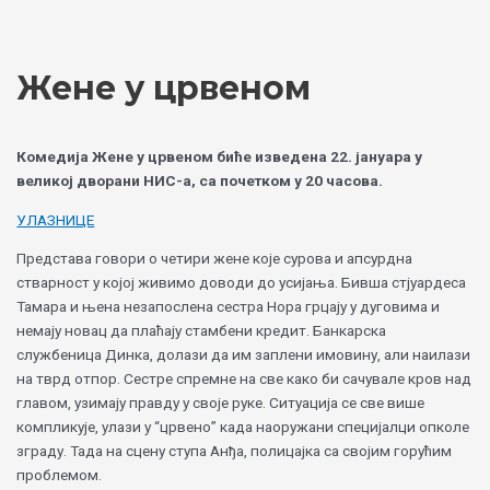
Skip
Choose
to
a
content
language
Жене у црвеном
Комедија Жене у црвеном биће изведена 22. јануара у
великој дворани НИС-а, са почетком у 20 часова.
УЛАЗНИЦЕ
Представа говори о четири жене које сурова и апсурдна
стварност у којој живимо доводи до усијања. Бивша стјуардеса
Тамара и њена незапослена сестра Нора грцају у дуговима и
немају новац да плаћају стамбени кредит. Банкарска
службеница Динка, долази да им заплени имовину, али наилази
на тврд отпор. Сестре спремне на све како би сачувале кров над
главом, узимају правду у своје руке. Ситуација се све више
компликује, улази у “црвено” када наоружани специјалци опколе
зграду. Тада на сцену ступа Анђа, полицајка са својим горућим
проблемом.