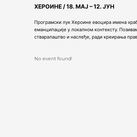
Skip
ХЕРОИНЕ / 18. МАЈ – 12. ЈУН
to
content
Програмски лук Хероине евоцира имена храб
еманципације у локалном контексту. Позивам
стваралаштво и наслеђе, ради креирања прав
No event found!