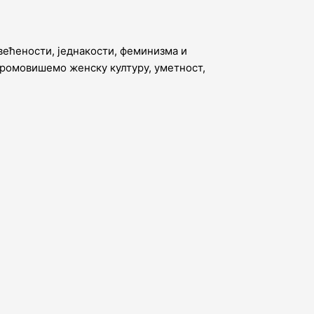
већености, једнакости, феминизма и
промовишемо женску културу, уметност,