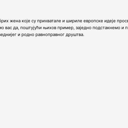
рих жена које су прихватале и шириле европске идеје прос
о вас да, поштујући њихов пример, заједно подстакнемо и 
еднијег и родно равноправног друштва.