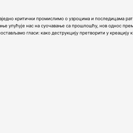
 заједно критички промислимо о узроцима и последицама рат
е упућује нас на суочавање са прошлошћу, нов однос према
 постављамо гласи: како деструкцију претворити у креацију 