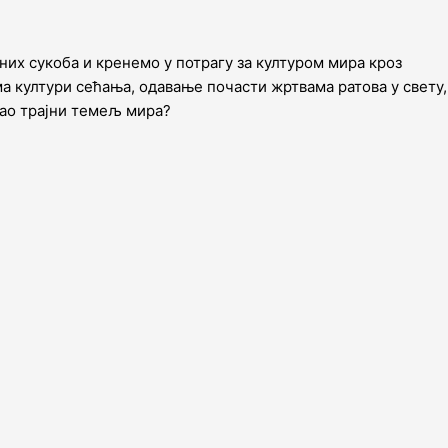
них сукоба и кренемо у потрагу за културом мира кроз
 култури сећања, одавање почасти жртвама ратова у свету,
као трајни темељ мира?