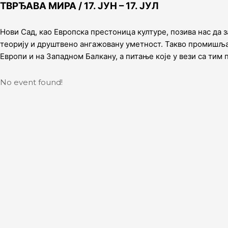
ТВРЂАВА МИРА / 17. ЈУН – 17. ЈУЛ
Skip
to
content
Нови Сад, као Европска престоница културе, позива нас да
теорију и друштвено ангажовану уметност. Такво промишљањ
Европи и на Западном Балкану, а питање које у вези са тим
No event found!