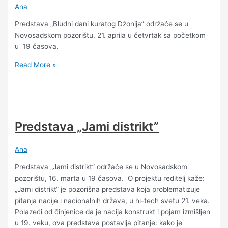
Ana
Predstava „Bludni dani kuratog Džonija” održaće se u
Novosadskom pozorištu, 21. aprila u četvrtak sa početkom
u 19 časova.
Read More »
Predstava „Jami distrikt”
Ana
Predstava „Jami distrikt” održaće se u Novosadskom
pozorištu, 16. marta u 19 časova. O projektu reditelj kaže:
„Jami distrikt“ je pozorišna predstava koja problematizuje
pitanja nacije i nacionalnih država, u hi-tech svetu 21. veka.
Polazeći od činjenice da je nacija konstrukt i pojam izmišljen
u 19. veku, ova predstava postavlja pitanje: kako je