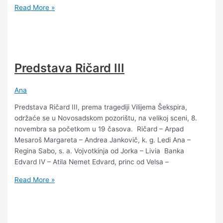
Read More »
Predstava Ričard III
Ana
Predstava Ričard III, prema tragediji Vilijema Šekspira,
održaće se u Novosadskom pozorištu, na velikoj sceni, 8.
novembra sa početkom u 19 časova. Ričard – Arpad
Mesaroš Margareta – Andrea Jankovič, k. g. Ledi Ana –
Regina Sabo, s. a. Vojvotkinja od Jorka – Livia Banka
Edvard IV – Atila Nemet Edvard, princ od Velsa –
Read More »