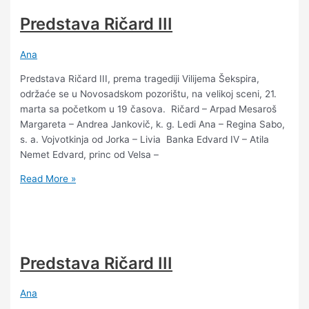
Predstava Ričard III
Ana
Predstava Ričard III, prema tragediji Vilijema Šekspira,
održaće se u Novosadskom pozorištu, na velikoj sceni, 21.
marta sa početkom u 19 časova. Ričard – Arpad Mesaroš
Margareta – Andrea Jankovič, k. g. Ledi Ana – Regina Sabo,
s. a. Vojvotkinja od Jorka – Livia Banka Edvard IV – Atila
Nemet Edvard, princ od Velsa –
Read More »
Predstava Ričard III
Ana