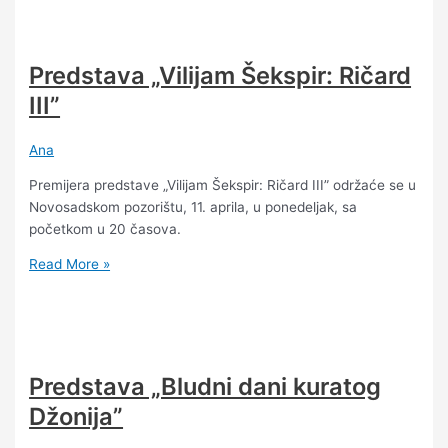
Predstava „Vilijam Šekspir: Ričard
III”
Ana
Premijera predstave „Vilijam Šekspir: Ričard III” održaće se u
Novosadskom pozorištu, 11. aprila, u ponedeljak, sa
početkom u 20 časova.
Read More »
Predstava „Bludni dani kuratog
Džonija”