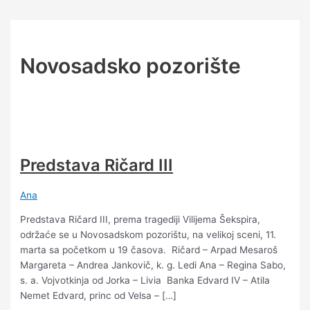
Пређи
Post
Predstava
Predstava
Predstava
Predstava
Mjuzikl
Predstava
Predstava
Predstava
Predstava
Predstava
на
pagination
Ričard
Ričard
Ričard
Ričard
„Carlotta-
„Vilijam
„Bludni
„Jami
„Klaus
„Lav
садржај
III
III
III
III
od
Šekspir:
dani
distrikt”
Man:
Njikolajevič
Vižinade
Ričard
kuratog
Mefisto”
Tolstoj:
Novosadsko pozorište
do
III”
Džonija”
Ana
vječnosti”
Karenjina”
Predstava Ričard III
Ana
Predstava Ričard III, prema tragediji Vilijema Šekspira,
održaće se u Novosadskom pozorištu, na velikoj sceni, 11.
marta sa početkom u 19 časova. Ričard – Arpad Mesaroš
Margareta – Andrea Jankovič, k. g. Ledi Ana – Regina Sabo,
s. a. Vojvotkinja od Jorka – Livia Banka Edvard IV – Atila
Nemet Edvard, princ od Velsa – […]