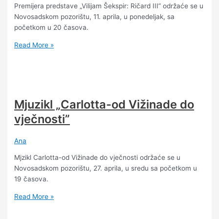
Premijera predstave „Vilijam Šekspir: Ričard III” održaće se u
Novosadskom pozorištu, 11. aprila, u ponedeljak, sa
početkom u 20 časova.
Read More »
Mjuzikl „Carlotta-od Vižinade do
vječnosti”
Ana
Mjzikl Carlotta-od Vižinade do vječnosti održaće se u
Novosadskom pozorištu, 27. aprila, u sredu sa početkom u
19 časova.
Read More »