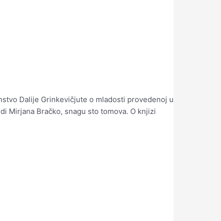
nstvo Dalije Grinkevičjute o mladosti provedenoj u
i Mirjana Bračko, snagu sto tomova. O knjizi