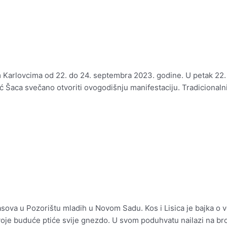
 Karlovcima od 22. do 24. septembra 2023. godine. U petak 22
Šaca svečano otvoriti ovogodišnju manifestaciju. Tradicionaln
sova u Pozorištu mladih u Novom Sadu. Kos i Lisica je bajka o več
voje buduće ptiće svije gnezdo. U svom poduhvatu nailazi na br