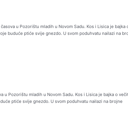
časova u Pozorištu mladih u Novom Sadu. Kos i Lisica je bajka o v
voje buduće ptiće svije gnezdo. U svom poduhvatu nailazi na br
va u Pozorištu mladih u Novom Sadu. Kos i Lisica je bajka o večit
uduće ptiće svije gnezdo. U svom poduhvatu nailazi na brojne