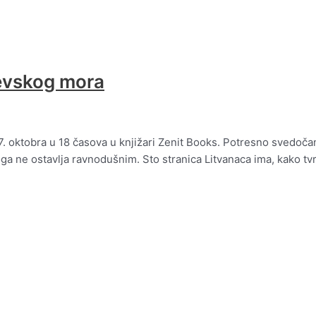
tevskog mora
7. oktobra u 18 časova u knjižari Zenit Books. Potresno svedoča
ne ostavlja ravnodušnim. Sto stranica Litvanaca ima, kako tvrd