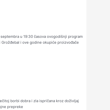
. septembra u 19:30 časova ovogodišnji program
i Grožđebal i ove godine okupiće proizvođače
itoj borbi dobra i zla ispričana kroz doživljaj
ojne prepreke