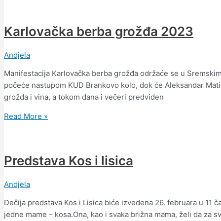
Karlovačka berba grožđa 2023
Andjela
Manifestacija Karlovačka berba grožđa održaće se u Sremskim
počeće nastupom KUD Brankovo kolo, dok će Aleksandar Matić 
grožđa i vina, a tokom dana i večeri predviđen
Read More »
Predstava Kos i lisica
Andjela
Dečija predstava Kos i Lisica biće izvedena 26. februara u 11 ča
jedne mame – kosa.Ona, kao i svaka brižna mama, želi da za s