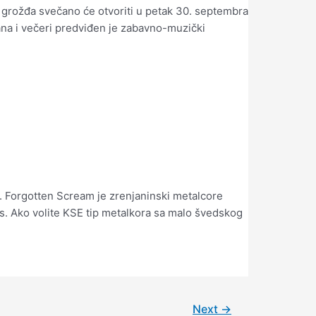
grožđa svečano će otvoriti u petak 30. septembra
dana i večeri predviđen je zabavno-muzički
 Forgotten Scream je zrenjaninski metalcore
s. Ako volite KSE tip metalkora sa malo švedskog
Next
→