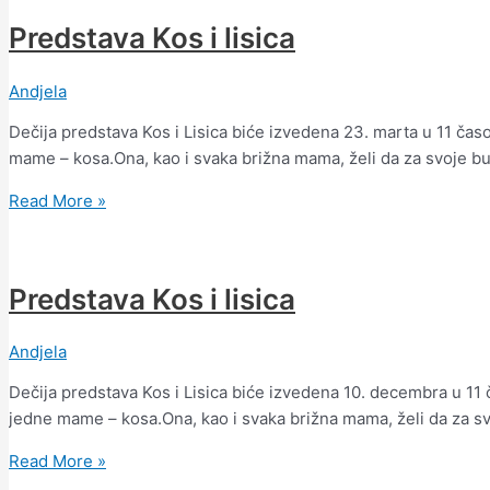
Predstava Kos i lisica
Andjela
Dečija predstava Kos i Lisica biće izvedena 23. marta u 11 časo
mame – kosa.Ona, kao i svaka brižna mama, želi da za svoje b
Read More »
Predstava Kos i lisica
Andjela
Dečija predstava Kos i Lisica biće izvedena 10. decembra u 11 č
jedne mame – kosa.Ona, kao i svaka brižna mama, želi da za s
Read More »