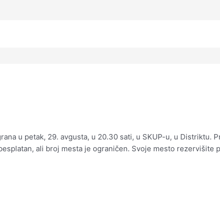
ana u petak, 29. avgusta, u 20.30 sati, u SKUP-u, u Distriktu. 
 besplatan, ali broj mesta je ograničen. Svoje mesto rezervišite