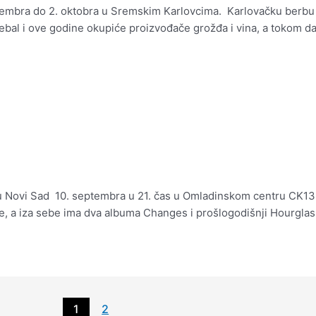
tembra do 2. oktobra u Sremskim Karlovcima. Karlovačku berbu 
žđebal i ove godine okupiće proizvođače grožđa i vina, a tokom 
u Novi Sad 10. septembra u 21. čas u Omladinskom centru CK13.
e, a iza sebe ima dva albuma Changes i prošlogodišnji Hourglas
1
2