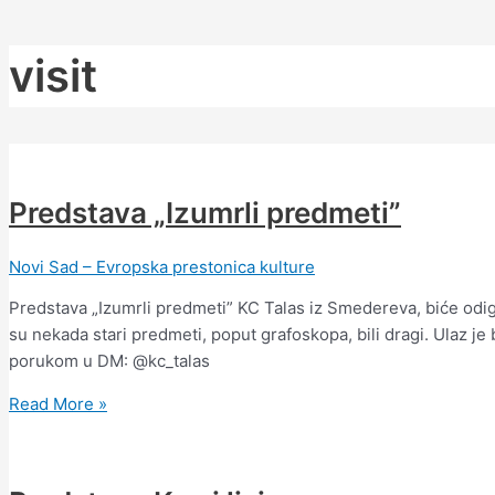
Пређи
Predstava
Predstava
Predstava
Predstava
Predstava
Karlovačka
Predstava
Promocija
Karlovačka
Breakdown
Post
на
„Izumrli
Kos
Kos
Kos
Kos
berba
Kos
knjige
berba
Galore
pagination
visit
садржај
predmeti”
i
i
i
i
grožđa
i
Litvanci
grožđa
@CK13
lisica
lisica
lisica
lisica
2023
lisica
kraj
2022
Laptevskog
mora
Predstava „Izumrli predmeti”
Novi Sad – Evropska prestonica kulture
Predstava „Izumrli predmeti” KC Talas iz Smedereva, biće odigr
su nekada stari predmeti, poput grafoskopa, bili dragi. Ulaz je
porukom u DM: @kc_talas
Read More »