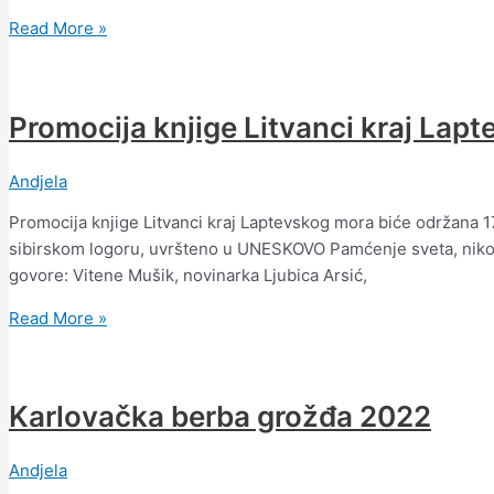
Read More »
Promocija knjige Litvanci kraj Lap
Andjela
Promocija knjige Litvanci kraj Laptevskog mora biće održana 1
sibirskom logoru, uvršteno u UNESKOVO Pamćenje sveta, nikoga 
govore: Vitene Mušik, novinarka Ljubica Arsić,
Read More »
Karlovačka berba grožđa 2022
Andjela