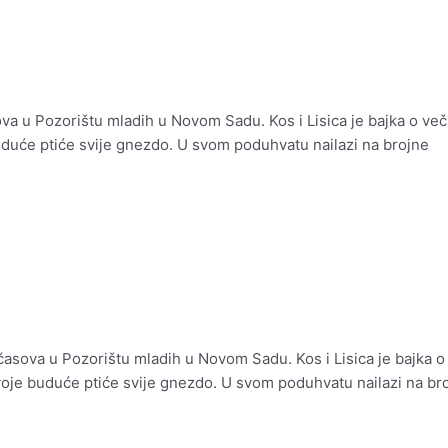
va u Pozorištu mladih u Novom Sadu. Kos i Lisica je bajka o večit
uduće ptiće svije gnezdo. U svom poduhvatu nailazi na brojne
asova u Pozorištu mladih u Novom Sadu. Kos i Lisica je bajka o ve
voje buduće ptiće svije gnezdo. U svom poduhvatu nailazi na br