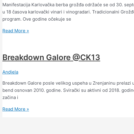
Manifestacija Karlovačka berba grožđa održaće se od 30. sep
u 18 časova karlovački vinari i vinogradari. Tradicionalni Gro
program. Ove godine očekuje se
Read More »
Breakdown Galore @CK13
Andjela
Breakdown Galore posle velikog uspeha u Zrenjaninu prelazi 
bend osnovan 2010. godine. Svirački su aktivni od 2018. godin
začina i
Read More »