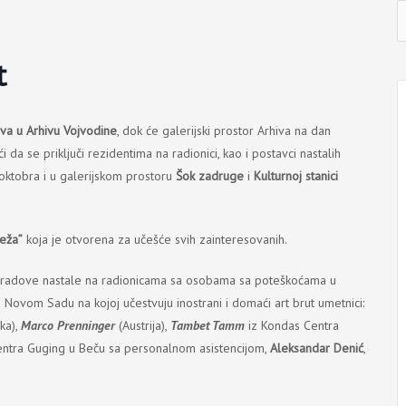
I
j
t
ova
u Arhivu Vojvodine
, dok će galerijski prostor Arhiva na dan
da se priključi rezidentima na radionici, kao i postavci nastalih
oktobra i u galerijskom prostoru
Šok zadruge
i
Kulturnoj stanici
teža”
koja je otvorena za učešće svih zainteresovanih.
je, radove nastale na radionicama sa osobama sa poteškoćama u
u Novom Sadu na kojoj učestvuju inostrani i domaći art brut umetnici:
ka),
Marco Prenninger
(Austrija),
Таmbet Tamm
iz Kondas Centra
 centra Guging u Beču sa personalnom asistencijom,
Aleksandar Denić
,