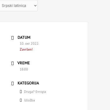
zaberite
ezik
DATUM
10. окт 2022.
Završen!
VREME
18:00
KATEGORIJA
Druga? Evropa
Izložba