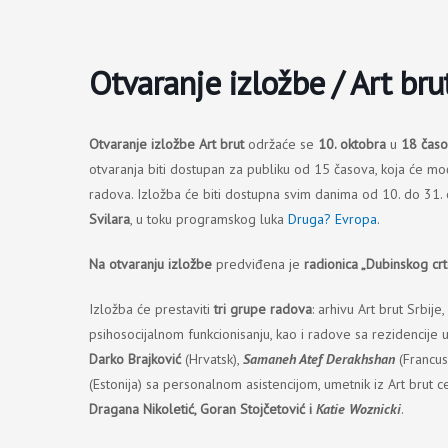
Пређи
на
садржај
Otvaranje izložbe / Art bru
Otvaranje izložbe Art brut
održaće se
10. oktobra
u
18 čas
otvaranja biti dostupan za publiku od 15 časova, koja će moći 
radova. Izložba će biti dostupna svim danima od 10. do 31. 
Svilara
, u toku programskog luka
Druga? Evropa
.
Na otvaranju izložbe
predviđena je
radionica „Dubinskog cr
Izložba će prestaviti
tri grupe radova
: arhivu Art brut Srbi
psihosocijalnom funkcionisanju, kao i radove sa rezidencije 
Darko Brajković
(Hrvatsk),
Samaneh Atef Derakhshan
(Francus
(Estonija) sa personalnom asistencijom, umetnik iz Art brut
Dragana Nikoletić, Goran Stojčetović i
Katie Woznicki
.