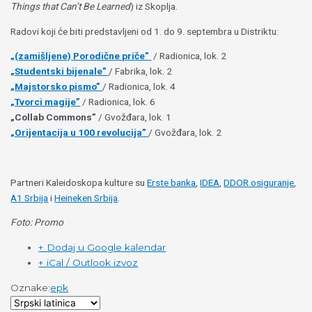
Things that Can’t Be Learned
) iz Skoplja.
Radovi koji će biti predstavljeni od 1. do 9. septembra u Distriktu:
„(zamišljene) Porodične priče”
/ Radionica, lok. 2
„Studentski bijenale”
/ Fabrika, lok. 2
„Majstorsko pismo”
/ Radionica, lok. 4
„Tvorci magije”
/ Radionica, lok. 6
„Collab Commons”
/ Gvožđara, lok. 1
„Orijentacija u 100 revolucija”
/ Gvožđara, lok. 2
Partneri Kaleidoskopa kulture su
Erste banka
,
IDEA
,
DDOR osiguranje
,
A1 Srbija
i
Heineken Srbija
.
Foto: Promo
+ Dodaj u Google kalendar
+ iCal / Outlook izvoz
Oznake:
epk