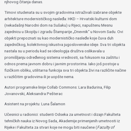
njhovog čitanja danas.
Timovi studenata su u svojim gradovima istraživali izabrane objekte
arhitekture modernističkog nasleđa: HKD – Hrvatski kulturni dom
(nekadašnji Narodni dom na Sušaku) u Rijeci, napuštenu Mesnu
zajednicu u Skoplju i zgradu Štamparije „Dnevnik“ u Novom Sadu. Ovi
objekti prepoznati su kao modernističko nasleđe koje čuva duh
zajedničkog, kolektivnog iskustva jugoslovenske ideje. Sva tri objekta
nastala su u periodu kad se ideologija društva oslikavala u
promišljanju određenog sistema vrednosti, sa fokusom na zaštitu i
odnos prema javnom dobru i javnim prostorima. Iako još postoje u
fizičkom obliku, utilitarna funkcija sva tri objekta živi na različite načine
u različitim gradovima ili je uopšte nema.
Autori programske linije Collab Commons: Lara Badurina, Filip
Jovanovski, Aleksandra Pešterac
Asistent na projektu: Luna Šalamon
Učesnici u radionici: studenti Odseka za umetnost i dizajn Fakulteta
tehničkih nauka iz Novog Sada, Akademije primenjenih umetnosti iz
Rijeke i Fakulteta za stvari koje ne mogu biti naučene (
Faculty of