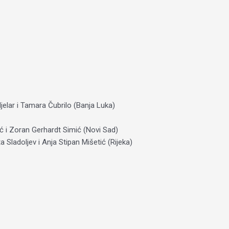
elar i Tamara Čubrilo (Banja Luka)
ić i Zoran Gerhardt Simić (Novi Sad)
Sladoljev i Anja Stipan Mišetić (Rijeka)