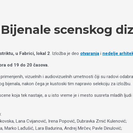
 Bijenale scenskog di
triktu, u Fabrici, lokal 2
. Izložba je deo
otvaranja
i
nedelje arhite
bra od 19 do 20 časova.
 primenjenih, vizuelnih i audiovizuelnih umetnosti čiji su radovi odabr
 bijenala, nakon čega je kustoski tim napravio selekciju za izložbu.
scene koja tek nastaje, a u isto vreme je i mesto susreta mladih ljudi 
:
lkovska, Lana Cvijanović, Irena Popović, Dubravka Zrnić Kulenović;
ja, Marko Lađušić, Lara Badurina, Andrej Mirčev, Pavle Dinulović;