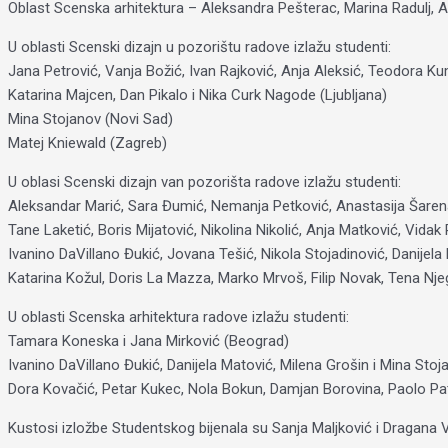
Oblast Scenska arhitektura – Aleksandra Pešterac, Marina Radulj, A
U oblasti Scenski dizajn u pozorištu radove izlažu studenti:
Jana Petrović, Vanja Božić, Ivan Rajković, Anja Aleksić, Teodora Kum
Katarina Majcen, Dan Pikalo i Nika Curk Nagode (Ljubljana)
Mina Stojanov (Novi Sad)
Matej Kniewald (Zagreb)
U oblasi Scenski dizajn van pozorišta radove izlažu studenti:
Aleksandar Marić, Sara Đumić, Nemanja Petković, Anastasija Šarenac
Tane Laketić, Boris Mijatović, Nikolina Nikolić, Anja Matković, Vid
Ivanino DaVillano Đukić, Jovana Tešić, Nikola Stojadinović, Danije
Katarina Kožul, Doris La Mazza, Marko Mrvoš, Filip Novak, Tena Njeg
U oblasti Scenska arhitektura radove izlažu studenti:
Tamara Koneska i Jana Mirković (Beograd)
Ivanino DaVillano Đukić, Danijela Matović, Milena Grošin i Mina Stoj
Dora Kovačić, Petar Kukec, Nola Bokun, Damjan Borovina, Paolo Pa
Kustosi izložbe Studentskog bijenala su Sanja Maljković i Dragana V