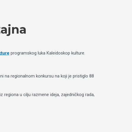
zajna
kture
programskog luka Kaleidoskop kulture.
ani na regionalnom konkursu na koji je pristiglo 88
iz regiona u cilju razmene ideja, zajedničkog rada,