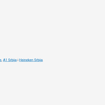
e
,
A1 Srbija
i
Heineken Srbija
.