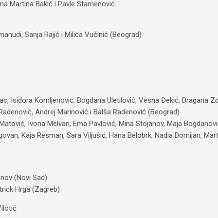
na Martina Bakić i Pavle Stamenović.
anudi, Sanja Rajić i Milica Vučinić (Beograd)
, Isidora Komljenović, Bogdana Uletilović, Vesna Đekić, Dragana Zdj
ak Radenović, Andrej Marinović i Balša Radenović (Beograd)
la Matović, Ivona Melvan, Ema Pavlović, Mina Stojanov, Maja Bogdanov
ovan, Kaja Resman, Sara Viljušić, Hana Belobrk, Nadia Domijan, Marta 
anov (Novi Sad)
trick Hrga (Zagreb)
ilotić