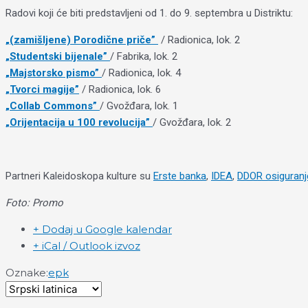
Radovi koji će biti predstavljeni od 1. do 9. septembra u Distriktu:
„(zamišljene) Porodične priče”
/ Radionica, lok. 2
„Studentski bijenale”
/ Fabrika, lok. 2
„Majstorsko pismo”
/ Radionica, lok. 4
„Tvorci magije”
/ Radionica, lok. 6
„Collab Commons”
/ Gvožđara, lok. 1
„Orijentacija u 100 revolucija”
/ Gvožđara, lok. 2
Partneri Kaleidoskopa kulture su
Erste banka
,
IDEA
,
DDOR osiguranj
Foto: Promo
+ Dodaj u Google kalendar
+ iCal / Outlook izvoz
Oznake:
epk