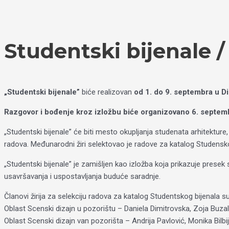
Пређи
Izaberite
на
jezik
садржај
Studentski bijenale /
„Studentski bijenale”
biće realizovan
od 1. do 9. septembra u Dis
Razgovor i bođenje kroz izložbu biće organizovano 6. septem
„Studentski bijenale” će biti mesto okupljanja studenata arhitekture,
radova. Međunarodni žiri selektovao je radove za katalog Studenskog
„Studentski bijenale” je zamišljen kao izložba koja prikazuje presek 
usavršavanja i uspostavljanja buduće saradnje.
Članovi žirija za selekciju radova za katalog Studentskog bijenala su
Oblast Scenski dizajn u pozorištu – Daniela Dimitrovska, Zoja Buza
Oblast Scenski dizajn van pozorišta – Andrija Pavlović, Monika Bilbi