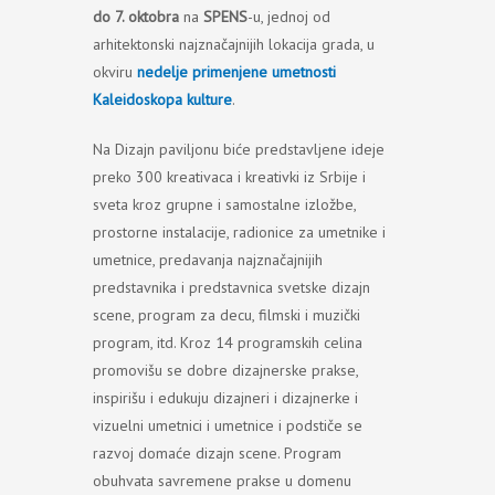
do 7. oktobra
na
SPENS
-u, jednoj od
arhitektonski najznačajnijih lokacija grada, u
okviru
nedelje primenjene umetnosti
Kaleidoskopa kulture
.
Na Dizajn paviljonu biće predstavljene ideje
preko 300 kreativaca i kreativki iz Srbije i
sveta kroz grupne i samostalne izložbe,
prostorne instalacije, radionice za umetnike i
umetnice, predavanja najznačajnijih
predstavnika i predstavnica svetske dizajn
scene, program za decu, filmski i muzički
program, itd. Kroz 14 programskih celina
promovišu se dobre dizajnerske prakse,
inspirišu i edukuju dizajneri i dizajnerke i
vizuelni umetnici i umetnice i podstiče se
razvoj domaće dizajn scene. Program
obuhvata savremene prakse u domenu