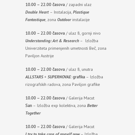
10.00 – 22.00 časova
/ zapadni ulaz
Double Heart
– Instalacija,
Plastique
Fantastique
, zona
Outdoor
instalacije
10.00 – 22.00 časova
/ ulaz 8, gornji nivo
Understanding: Art & Research
– Izložba
Univerziteta primenjenih umetnosti Beč, zona
Paviljon Austrije
10.00 – 22.00 časova
/ ulaz 8, unutra
ALLSTARS
+
SUPERNOVAE
:
grafika
– Izložba
rizografskih radova, zona Paviljon grafike
10.00 – 22.00 časova
/ Galerija Macut
San
– Izložba exp kolektiva, zona
Better
Together
10.00 – 22.00 časova
/ Galerija Macut
I try to take care of myself now
– Izložba