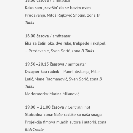
18.00 časova
/ amfiteatar
Kako sam „završio” da se bavim ovim
–
Predavanje, Miloš Rajković Sholim, zona
D
Talks
18.00 časova
/ amfiteatar
Eha za četiri oka, dve ruke, trekpede i skalpel
– Predavanje, Sven Sorić, zona
D Talks
19.30–20.15 čaasova
/ amfiteatar
Dizajner kao radnik
– Panel diskusija, Milan
Letić, Mane Radmanović, Sven Sorić, zona
D
Talks
Moderatorka: Marina Milanović
19.00 – 21.00 časova
/ Centralni hol
Slobodna zona
:
Naše razlike su naša snaga
–
Projekcija fimova mladih autora i autorki, zona
KidsCreate