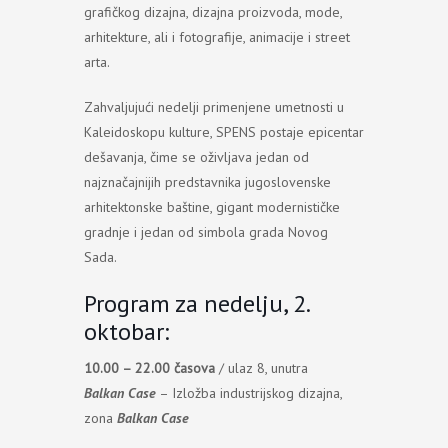
grafičkog dizajna, dizajna proizvoda, mode,
arhitekture, ali i fotografije, animacije i street
arta.
Zahvaljujući nedelji primenjene umetnosti u
Kaleidoskopu kulture, SPENS postaje epicentar
dešavanja, čime se oživljava jedan od
najznačajnijih predstavnika jugoslovenske
arhitektonske baštine, gigant modernističke
gradnje i jedan od simbola grada Novog
Sada.
Program za nedelju, 2.
oktobar:
10.00 – 22.00 časova
/ ulaz 8, unutra
Balkan Case
– Izložba industrijskog dizajna,
zona
Balkan Case