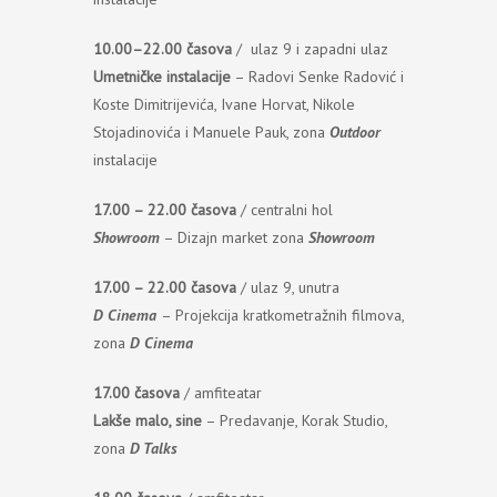
10.00–22.00 časova
/ ulaz 9 i zapadni ulaz
Umetničke instalacije
– Radovi Senke Radović i
Koste Dimitrijevića, Ivane Horvat, Nikole
Stojadinovića i Manuele Pauk, zona
Outdoor
instalacije
17.00 – 22.00 časova
/ centralni hol
Showroom
– Dizajn market zona
Showroom
17.00 – 22.00 časova
/ ulaz 9, unutra
D Cinema
– Projekcija kratkometražnih filmova,
zona
D Cinema
17.00 časova
/ amfiteatar
Lakše malo, sine
– Predavanje, Korak Studio,
zona
D Talks