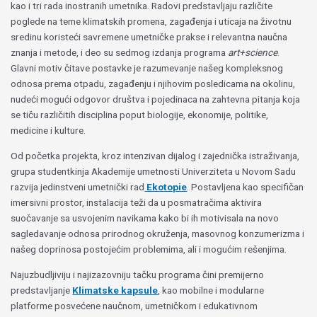
kao i tri rada inostranih umetnika. Radovi predstavljaju različite
poglede na teme klimatskih promena, zagađenja i uticaja na životnu
sredinu koristeći savremene umetničke prakse i relevantna naučna
znanja i metode, i deo su sedmog izdanja programa
art+science
.
Glavni motiv čitave postavke je razumevanje našeg kompleksnog
odnosa prema otpadu, zagađenju i njihovim posledicama na okolinu,
nudeći mogući odgovor društva i pojedinaca na zahtevna pitanja koja
se tiču različitih disciplina poput biologije, ekonomije, politike,
medicine i kulture.
Od početka projekta, kroz intenzivan dijalog i zajednička istraživanja,
grupa studentkinja Akademije umetnosti Univerziteta u Novom Sadu
razvija jedinstveni umetnički rad
Ekotopie
. Postavljena kao specifičan
imersivni prostor, instalacija teži da u posmatračima aktivira
suočavanje sa usvojenim navikama kako bi ih motivisala na novo
sagledavanje odnosa prirodnog okruženja, masovnog konzumerizma i
našeg doprinosa postojećim problemima, ali i mogućim rešenjima.
Najuzbudljiviju i najizazovniju tačku programa čini premijerno
predstavljanje
Klimatske kapsule
, kao mobilne i modularne
platforme posvećene naučnom, umetničkom i edukativnom