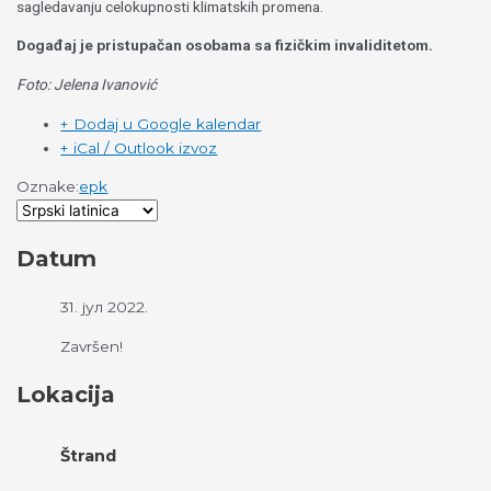
sagledavanju celokupnosti klimatskih promena.
Događaj
je
pristupačan osobama sa fizičkim invaliditetom.
Foto: Jelena Ivanović
+ Dodaj u Google kalendar
+ iCal / Outlook izvoz
Oznake:
epk
Datum
31. јул 2022.
Završen!
Lokacija
Štrand