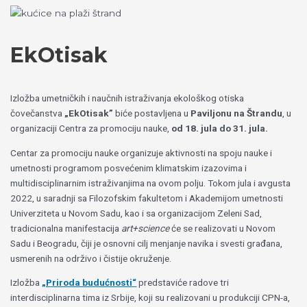
Пређи
Izaberite
на
jezik
садржај
EkOtisak
Izložba umetničkih i naučnih istraživanja ekološkog otiska
čovečanstva
„EkOtisak”
biće postavljena u
Paviljonu na Štrandu
, u
organizaciji Centra za promociju nauke,
od 18. jula do 31. jula.
Centar za promociju nauke organizuje aktivnosti na spoju nauke i
umetnosti programom posvećenim klimatskim izazovima i
multidisciplinarnim istraživanjima na ovom polju. Tokom jula i avgusta
2022, u saradnji sa Filozofskim fakultetom i Akademijom umetnosti
Univerziteta u Novom Sadu, kao i sa organizacijom Zeleni Sad,
tradicionalna manifestacija
art+science
će se realizovati u Novom
Sadu i Beogradu, čiji je osnovni cilj menjanje navika i svesti građana,
usmerenih na održivo i čistije okruženje.
Izložba
„Priroda budućnosti“
predstaviće radove tri
interdisciplinarna tima iz Srbije, koji su realizovani u produkciji CPN-a,