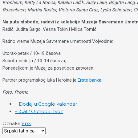
Kronheim, Ketty La Rocca, Katalin Ladik, Suzy Lake, Brigitte Lang,
Rosenbach, Martha Rosler, Victoria Santa Cruz, Lydia Schouten, C
Na putu slobode, radovi iz kolekcije Muzeja Savremene Umet
Radić, Judita Šalgo, Vesna Tokin i Milica Tomić.
Radno vreme Muzeja Savremene umetnosti Vojvodine:
Utorak-petak / 10-18 časova,
Subota-nedelja / 10-14 časova,
Ponedeljkom je Muzej za posetioce zatvoren.
Partner programskog luka Heroine je
Erste banka
.
Foto: Promo
+ Dodaj u Google kalendar
+ iCal / Outlook izvoz
Oznake:
epk