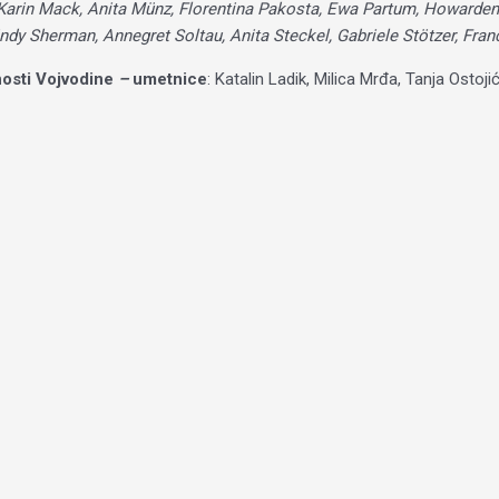
 Karin Mack, Anita Münz, Florentina Pakosta, Ewa Partum, Howardena 
indy Sherman, Annegret Soltau, Anita Steckel, Gabriele Stötzer, F
nosti Vojvodine
–
umetnice
: Katalin Ladik, Milica Mrđa, Tanja Ost