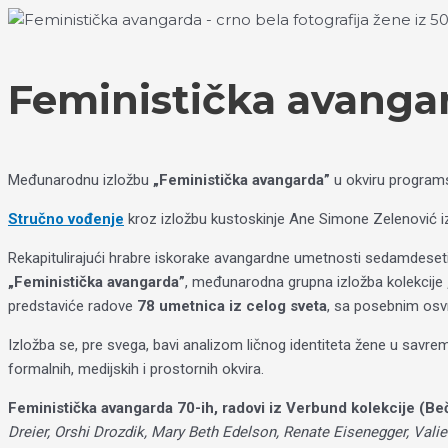
Пређи
Izaberite
на
jezik
садржај
Feministička avanga
Međunarodnu izložbu
„Feministička avangarda”
u okviru program
Stručno vođenje
kroz izložbu kustoskinje Ane Simone Zelenović i
Rekapitulirajući hrabre iskorake avangardne umetnosti sedamdesetih
„Feministička avangarda”
, međunarodna grupna izložba kolekcije
predstaviće radove
78 umetnica iz celog sveta
, sa posebnim osvr
Izložba se, pre svega, bavi analizom ličnog identiteta žene u savreme
formalnih, medijskih i prostornih okvira.
Feministička avangarda 70-ih, radovi iz Verbund kolekcije (Beč
Dreier, Orshi Drozdik, Mary Beth Edelson, Renate Eisenegger, Valie