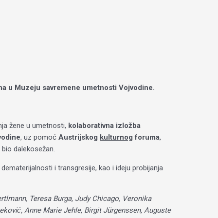
na
u Muzeju savremene umetnosti Vojvodine.
nja žene u umetnosti,
kolaborativna izložba
vodine
, uz pomoć
Austrijskog
kulturnog
foruma
,
j bio dalekosežan.
materijalnosti i transgresije, kao i ideju probijanja
ertlmann, Teresa Burga, Judy Chicago, Veronika
ković, Anne Marie Jehle, Birgit Jürgenssen, Auguste