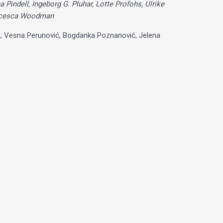
Pindell, Ingeborg G. Pluhar, Lotte Profohs, Ulrike
rancesca Woodman
ojić, Vesna Perunović, Bogdanka Poznanović, Jelena