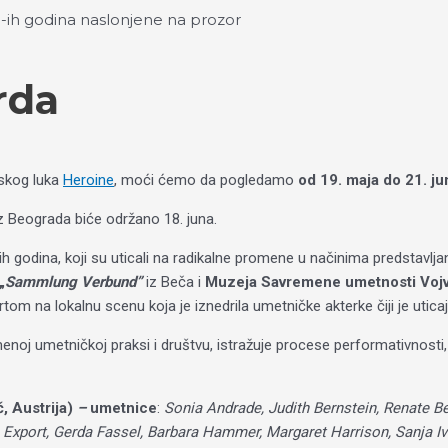
rda
skog luka
Heroine
, moći ćemo da pogledamo
od 19. maja do 21. ju
z Beograda biće održano 18. juna.
 godina, koji su uticali na radikalne promene u načinima predstavlja
„
Sammlung Verbund”
iz Beča i
Muzeja Savremene umetnosti Voj
tom na lokalnu scenu koja je iznedrila umetničke akterke čiji je utica
noj umetničkoj praksi i društvu, istražuje procese performativnosti, de
, Austrija)
–
umetnice
:
Sonia Andrade, Judith Bernstein, Renate B
 Export, Gerda Fassel, Barbara Hammer, Margaret Harrison, Sanja Ive