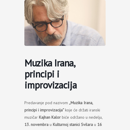
Пређи
на
садржај
Muzika Irana,
principi i
improvizacija
Predavanje pod nazivom
„Muzika Irana,
principi i improvizacija”
koje će držati iranski
muzičar
Kajhan Kalor
biće održano u nedelju,
13. novembra
u
Kulturnoj stanici Svilara
u
16