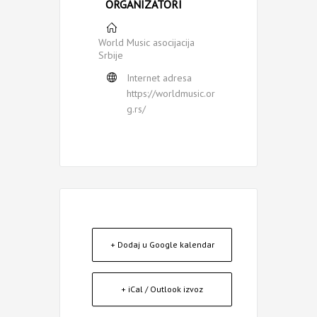
ORGANIZATORI
World Music asocijacija
Srbije
Internet adresa
https://worldmusic.or
g.rs/
+ Dodaj u Google kalendar
+ iCal / Outlook izvoz