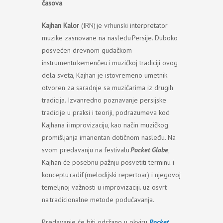
časova
.
Kajhan Kalor
(IRN) je vrhunski interpretator
muzike zasnovane na nasleđu Persije. Duboko
posvećen drevnom gudačkom
instrumentu kemenčeu i muzičkoj tradiciji ovog
dela sveta, Kajhan je istovremeno umetnik
otvoren za saradnje sa muzičarima iz drugih
tradicija. Izvanredno poznavanje persijske
tradicije u praksi i teoriji, podrazumeva kod
Kajhana i improvizaciju, kao način muzičkog
promišljanja imanentan dotičnom nasleđu. Na
svom predavanju na festivalu
Pocket Globe
,
Kajhan će posebnu pažnju posvetiti terminu i
konceptu radif (melodijski repertoar) i njegovoj
temeljnoj važnosti u improvizaciji. uz osvrt
na tradicionalne metode podučavanja.
Predavanje će biti održano u okviru
Pocket