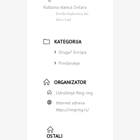
Kulturna stanica Svilara
Đorđa Rajkovića 6b,
Novi Sad
KATEGORIJA
Druga? Evropa
Predavanje
ORGANIZATOR
Udruženje Ring ring
Internet adresa
https://ringring.rs/
OSTALI