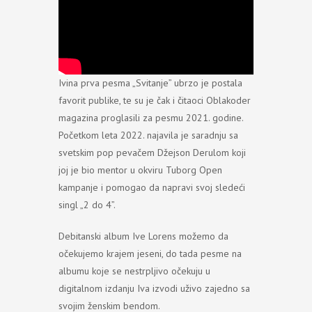
Ivina prva pesma „Svitanje” ubrzo je postala
favorit publike, te su je čak i čitaoci Oblakoder
magazina proglasili za pesmu 2021. godine.
Početkom leta 2022. najavila je saradnju sa
svetskim pop pevačem Džejson Derulom koji
joj je bio mentor u okviru Tuborg Open
kampanje i pomogao da napravi svoj sledeći
singl „2 do 4”.
Debitanski album Ive Lorens možemo da
očekujemo krajem jeseni, do tada pesme na
albumu koje se nestrpljivo očekuju u
digitalnom izdanju Iva izvodi uživo zajedno sa
svojim ženskim bendom.