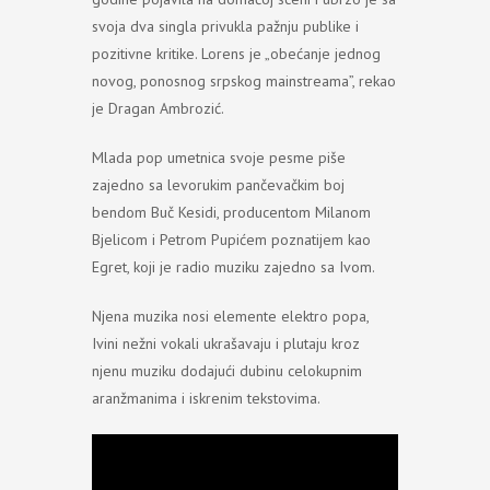
svoja dva singla privukla pažnju publike i
pozitivne kritike. Lorens je „obećanje jednog
novog, ponosnog srpskog mainstreama”, rekao
je Dragan Ambrozić.
Mlada pop umetnica svoje pesme piše
zajedno sa levorukim pančevačkim boj
bendom Buč Kesidi, producentom Milanom
Bjelicom i Petrom Pupićem poznatijem kao
Egret, koji je radio muziku zajedno sa Ivom.
Njena muzika nosi elemente elektro popa,
Ivini nežni vokali ukrašavaju i plutaju kroz
njenu muziku dodajući dubinu celokupnim
aranžmanima i iskrenim tekstovima.