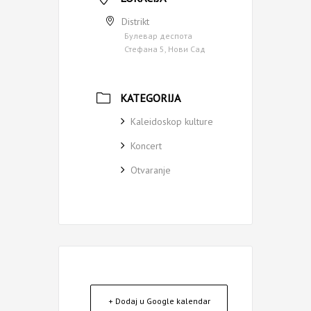
Distrikt
Булевар деспота
Стефана 5, Нови Сад
KATEGORIJA
Kaleidoskop kulture
Koncert
Otvaranje
+ Dodaj u Google kalendar