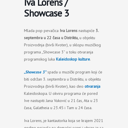
Iva Lorens /
Showcase 3
Mlada pop pevačica
Iva Lorens
nastupiće
3.
septembra
u 22 časa
u Distriktu,
u objektu
Proizvodnja (bivši Kvoter), u sklopu muzičkog
programa „Showcase 3” u toku otvaranja
programskog luka
Kaleidoskop kulture
.
„Showcase 3”
spada u muzički program koji će
biti održan 3. septembra u Distriktu, u objektu
Proizvodnja (bivši Kvoter), kao deo
otvaranja
Kaleidoskopa. U okviru programa će pored
Ive nastupiti Jana Vuković u 21 čas, Ata u 23
časa, Galatheia u 23.45 i Tam u 24 časa.
Iva Lorens, je kantautorka koja se krajem 2021
godine pojavila na domaćoj sceni i ubrzo je sa