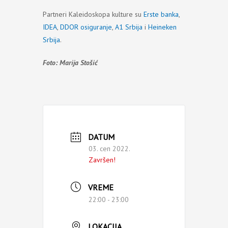
Partneri Kaleidoskopa kulture su
Erste banka
,
IDEA
,
DDOR osiguranje
,
A1 Srbija
i
Heineken
Srbija
.
Foto: Marija Stošić
DATUM
03. сеп 2022.
Završen!
VREME
22:00 - 23:00
LOKACIJA