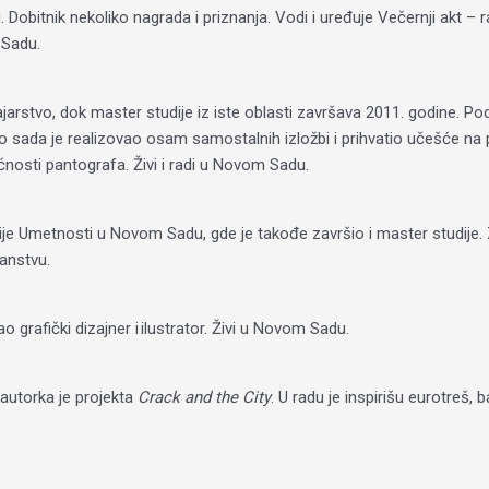
obitnik nekoliko nagrada i priznanja. Vodi i uređuje Večernji akt – r
 Sadu.
stvo, dok master studije iz iste oblasti završava 2011. godine. Podr
o sada je realizovao osam samostalnih izložbi i prihvatio učešće na 
nosti pantografa. Živi i radi u Novom Sadu.
 Umetnosti u Novom Sadu, gde je takođe završio i master studije. Za
ranstvu.
 grafički dizajner i ilustrator. Živi u Novom Sadu.
 autorka je projekta
Crack and the City
. U radu je inspirišu eurotreš, 