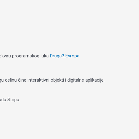
 okviru programskog luka
Druga? Evropa
.
elinu čine interaktivni objekti i digitalne aplikacije,
ada Stripa.