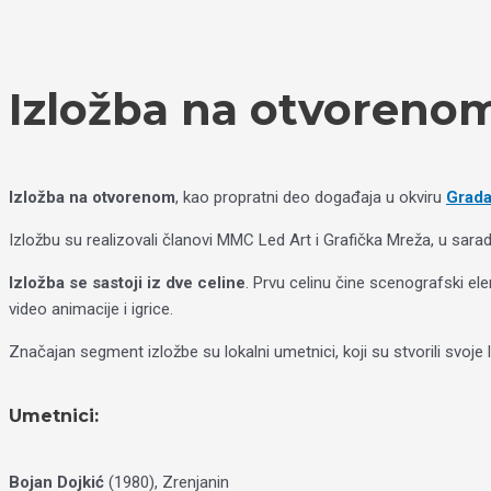
Пређи
Izaberite
на
jezik
садржај
Izložba na otvorenom
Izložba na otvorenom
, kao propratni deo događaja u okviru
Grada
Izložbu su realizovali članovi MMC Led Art i Grafička Mreža, u sara
Izložba se sastoji iz dve celine
. Prvu celinu čine scenografski elem
video animacije i igrice.
Značajan segment izložbe su lokalni umetnici, koji su stvorili svoje
Umetnici:
Bojan Dojkić
(1980), Zrenjanin