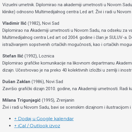
Vizuelni umetnik. Diplomirao na akademiji umetnosti u Novom Sadu. D
klinike) odnosno Multimedijalnog centra Led art. Živi i radi u Novom
Vladimir Ilić
(1982), Novi Sad
Diplomirao na Akademiji umetnosti u Novom Sadu, na odseku za vajar
Multimedijalnog centra Led art od 2004. godine i član je SULUV-a. D
istraživanjem sopstvenih crtačkih mogućnosti, kao i crtačkih moguć
Stefan Ilić
(1992), Loznica
Diplomirao grafičke komunikacije na likovnom departmanu Akademije
dizajn. Učestvovao je na preko 40 kolektivnih izložbi u zemlji i inost
Dušan Zaklan
(1986), Novi Sad
Završio grafički dizajn 2010. godine, na Akademiji umetnosti. Radi kao
Milana Trigunjagić
(1995), Zrenjanin
Živi i radi u Novom Sadu, bavi se scenskim dizajnom i ilustracijom i
+ Dodaj u Google kalendar
+ iCal / Outlook izvoz