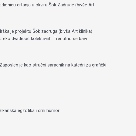
adionicu crtanja u okviru Šok Zadruge (bivše Art
ška je projektu Šok zadruga (bivša Art klinika)
preko dvadeset kolektivnih. Trenutno se bavi
poslen je kao stručni saradnik na katedri za grafički
balkanska egzotika i crni humor.