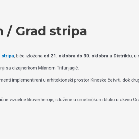
 / Grad stripa
 stripa
, biće izložena
od 21. oktobra do 30. oktobra u Distriktu
, u
dnji sa dizajnerkom Milanom Trifunjagić.
enti implementirani u arhitektonski prostor Kineske četvrti, dok drugu c
 lične vizuelne likove/heroje, izložene u umetničkom bloku u okviru Gr