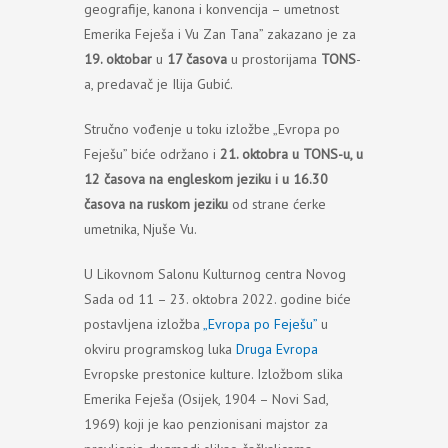
geografije, kanona i konvencija – umetnost
Emerika Feješa i Vu Zan Tana” zakazano je za
19. oktobar
u
17 časova
u prostorijama
TONS
-
a, predavač je Ilija Gubić.
Stručno vođenje u toku izložbe „Evropa po
Feješu” biće održano i
21. oktobra u TONS-u, u
12 časova na engleskom jeziku i u 16.30
časova na ruskom jeziku
od strane ćerke
umetnika, Njuše Vu.
U Likovnom Salonu Kulturnog centra Novog
Sada od 11 – 23. oktobra 2022. godine biće
postavljena izložba
„Evropa po Feješu”
u
okviru programskog luka
Druga Evropa
Evropske prestonice kulture. Izložbom slika
Emerika Feješa (Osijek, 1904 – Novi Sad,
1969) koji je kao penzionisani majstor za