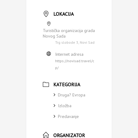
LOKACIJA
Turistička organizacija grada
Novog Sada
Trg slobode 3, Novi Sad
Internet adresa
https://novisad.travel/c
p/
KATEGORIJA
Druga? Evropa
Izložba
Predavanje
ORGANIZATOR