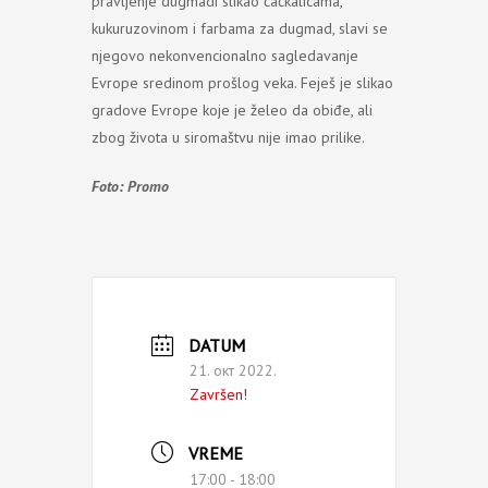
pravljenje dugmadi slikao čačkalicama,
kukuruzovinom i farbama za dugmad, slavi se
njegovo nekonvencionalno sagledavanje
Evrope sredinom prošlog veka. Feješ je slikao
gradove Evrope koje je želeo da obiđe, ali
zbog života u siromaštvu nije imao prilike.
Foto: Promo
DATUM
21. окт 2022.
Završen!
VREME
17:00 - 18:00