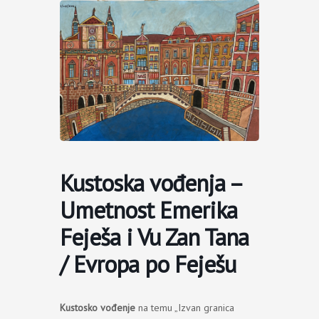
Пређи
на
садржај
Kustoska vođenja –
Umetnost Emerika
Feješa i Vu Zan Tana
/ Evropa po Feješu
Kustosko vođenje
na temu „Izvan granica