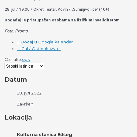
28. jul / 19.00 / Okret Teatar, Kovin / „Sumnjivo lice” (10+)
Događaj
je
pristupačan osobama sa fizičkim invaliditetom.
Foto: Promo
+ Dodaj u Google kalendar
+ iCal / Outlook izvoz
Oznake:
epk
Datum
28. јул 2022.
Završen!
Lokacija
Kulturna stanica Eđšeg