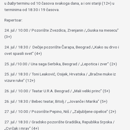
u
baby
terminu od 10 časova svakoga dana, a i oni stariji (12+) u
terminima od 18.30 i 19 časova.
Repertoar:
24. jul / 10.00 / Pozorište Zvezdica, Zrenjanin /„Guska na mesecu”
(3+)
24. jul / 18.30 / Dečije pozorište Čarapa, Beograd /„Kako su drvo i
cvet spasili svet” (4+)
25. jul /10.00 / Una saga Serbika, Beograd / „Lepotica i zver” (2+)
25. jul / 18.30 / Toni Leaković, Osijek, Hrvatska / „Bračne muke iz
vizure ruke” (12+)
26. jul / 10.00 / Teatar U.R.A. Beograd / „Mali veliki princ” (5+)
26. jul / 18.30 / Bebec teatar, Bitolj / „Jovanče i Marika” (5+)
27. jul / 10.00 / Pozorište Pepino, Niš / „Zaljubljene cipelice” (2+)
27. jul / 18.30 / Gradsko pozorište Gradiška, Republika Srpska /
„Cvrčak i mrav” (4+)