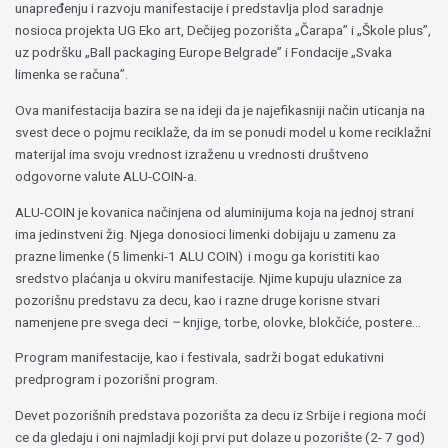
unapređenju i razvoju manifestacije i predstavlja plod saradnje
nosioca projekta UG Eko art, Dečijeg pozorišta „Čarapa” i „Škole plus”,
uz podršku „Ball packaging Europe Belgrade” i Fondacije „Svaka
limenka se računa”.
Ova manifestacija bazira se na ideji da je najefikasniji način uticanja na
svest dece o pojmu reciklaže, da im se ponudi model u kome reciklažni
materijal ima svoju vrednost izraženu u vrednosti društveno
odgovorne valute ALU-COIN-a.
ALU-COIN je kovanica načinjena od aluminijuma koja na jednoj strani
ima jedinstveni žig. Njega donosioci limenki dobijaju u zamenu za
prazne limenke (5 limenki-1 ALU COIN) i mogu ga koristiti kao
sredstvo plaćanja u okviru manifestacije. Njime kupuju ulaznice za
pozorišnu predstavu za decu, kao i razne druge korisne stvari
namenjene pre svega deci
–
knjige, torbe, olovke, blokčiće, postere…
Program manifestacije, kao i festivala, sadrži bogat edukativni
predprogram i pozorišni program.
Devet pozorišnih predstava pozorišta za decu iz Srbije i regiona moći
ce da gledaju i oni najmladji koji prvi put dolaze u pozorište (2- 7 god)