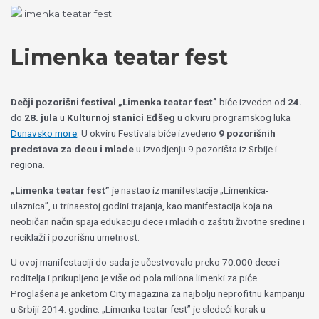
Пређи
Izaberite
на
jezik
садржај
Limenka teatar fest
Dečji pozorišni festival „Limenka teatar fest”
biće izveden od
24.
do
28. jula
u
Kulturnoj stanici Eđšeg
u okviru programskog luka
Dunavsko more
. U okviru Festivala biće izvedeno
9 pozorišnih
predstava za decu i mlade
u izvodjenju 9 pozorišta iz Srbije i
regiona.
„Limenka teatar fest”
je nastao iz manifestacije „Limenkica-
ulaznica”, u trinaestoj godini trajanja, kao manifestacija koja na
neobičan način spaja edukaciju dece i mladih o zaštiti životne sredine i
reciklaži i pozorišnu umetnost.
U ovoj manifestaciji do sada je učestvovalo preko 70.000 dece i
roditelja i prikupljeno je više od pola miliona limenki za piće.
Proglašena je anketom City magazina za najbolju neprofitnu kampanju
u Srbiji 2014. godine. „Limenka teatar fest” je sledeći korak u