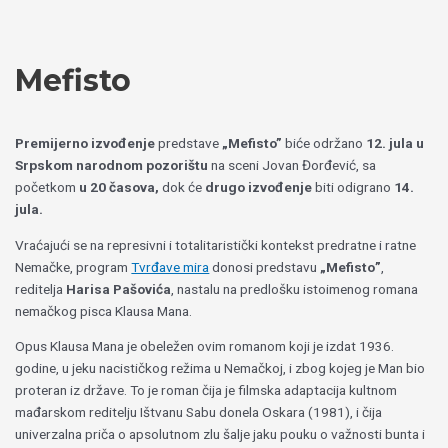
Пређи
Izaberite
на
jezik
садржај
Mefisto
Premijerno izvođenje
predstave
„Mefisto”
biće održano
12. jula u
Srpskom narodnom pozorištu
na sceni Jovan Đorđević, sa
početkom
u 20 časova,
dok će
drugo izvođenje
biti odigrano
14.
jula.
Vraćajući se na represivni i totalitaristički kontekst predratne i ratne
Nemačke, program
Tvrđave mira
donosi predstavu
„Mefisto
”
,
reditelja
Harisa Pašovića
, nastalu na predlošku istoimenog romana
nemačkog pisca Klausa Mana.
Opus Klausa Mana je obeležen ovim romanom koji je izdat 1936.
godine, u jeku nacističkog režima u Nemačkoj, i zbog kojeg je Man bio
proteran iz države. To je roman čija je filmska adaptacija kultnom
mađarskom reditelju Ištvanu Sabu donela Oskara (1981), i čija
univerzalna priča o apsolutnom zlu šalje jaku pouku o važnosti bunta i