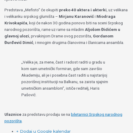
Predstava „Mefisto” će okupiti
preko 40 aktera i akterki
, uz velikana
i velikanku srpskog glumišta –
Mirjanu Karanović
i
Miodraga
Krivokapića
, koji će nakon 30 godina ponovo biti na sceni Srpskog
narodnog pozorišta, rame uz rame sa mladim
Aljošom Đidićem u
glavnoj ulozi
, prvakinjom Drame ovog pozorišta,
Gordanom
Đurđević Dimić
, i mnogim drugima članovima i članicama ansambla.
„Velika je, za mene, čast i radost raditi u gradu u
kom sam umetnički formiran, gde sam završio
Akademiju, ali je i posebna čast raditi u najstarijoj
pozorišnoj insitituciji na Balkanu, sa zaista sjajnim
umetničkim ansamblom”, ističe reditelj, Haris
Pašović.
Ulaznice
za predstavu prodaju se na
biletarnici Srpskog narodnog
pozorišta
.
+ Dodaj u Google kalendar