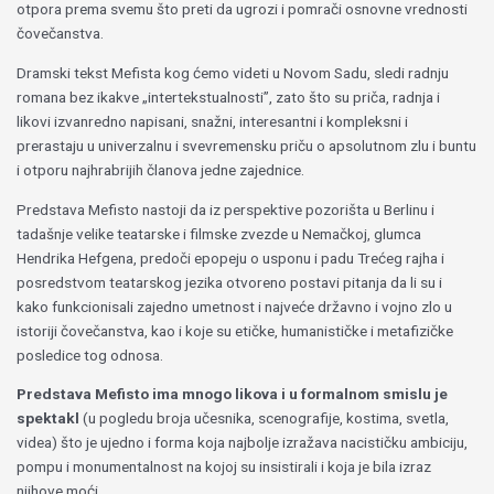
otpora prema svemu što preti da ugrozi i pomrači osnovne vrednosti
čovečanstva.
Dramski tekst Mefista kog ćemo videti u Novom Sadu, sledi radnju
romana bez ikakve „intertekstualnosti”, zato što su priča, radnja i
likovi izvanredno napisani, snažni, interesantni i kompleksni i
prerastaju u univerzalnu i svevremensku priču o apsolutnom zlu i buntu
i otporu najhrabrijih članova jedne zajednice.
Predstava Mefisto nastoji da iz perspektive pozorišta u Berlinu i
tadašnje velike teatarske i filmske zvezde u Nemačkoj, glumca
Hendrika Hefgena, predoči epopeju o usponu i padu Trećeg rajha i
posredstvom teatarskog jezika otvoreno postavi pitanja da li su i
kako funkcionisali zajedno umetnost i najveće državno i vojno zlo u
istoriji čovečanstva, kao i koje su etičke, humanističke i metafizičke
posledice tog odnosa.
Predstava Mefisto ima mnogo likova i u formalnom smislu je
spektakl
(u pogledu broja učesnika, scenografije, kostima, svetla,
videa) što je ujedno i forma koja najbolje izražava nacističku ambiciju,
pompu i monumentalnost na kojoj su insistirali i koja je bila izraz
njihove moći.