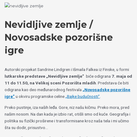
Пређи
Izaberite
на
jezik
садржај
Nevidljive zemlje /
Novosadske pozorišne
igre
Autorski projekat Sandrine Lindgren i Išmaila Falkea iz Finske, u formi
lutkarske predstave „Nevidljive zemlje”
biće odigrana
7. maja od
11 do 11.50, na Velikoj sceni Pozorišta mladih
. Predstava će biti
odigrana kao deo međunarodnog festivala
„Novosadske pozorišne
igre”
u okviru programske celine
„Bajke budućnosti”
.
Preko pustinje, iza naših leđa. Gore, niz našu kičmu. Preko mora, pred
našim nosom. Na dan kada je izbio rat, otišli smo od kuće. Geografija i
politika su fizički proširene i transformisane kroz naša tela i mi učimo
šta su dodir, prisustvo…