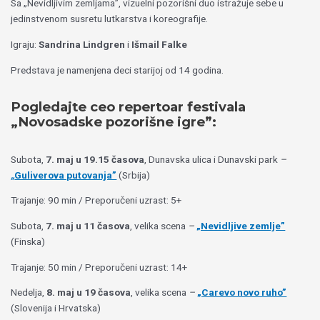
Sa „Nevidljivim zemljama”, vizuelni pozorišni duo istražuje sebe u
jedinstvenom susretu lutkarstva i koreografije.
Igraju:
Sandrina Lindgren
i
Išmail Falke
Predstava je namenjena deci starijoj od 14 godina.
Pogledajte ceo repertoar festivala
„Novosadske pozorišne igre”:
Subota,
7. maj u 19.15 časova
, Dunavska ulica i Dunavski park
–
„
Guliverova putovanja”
(Srbija)
Trajanje: 90 min / Preporučeni uzrast: 5+
Subota,
7. maj u 11 časova
, velika scena
–
„Nevidljive zemlje”
(Finska)
Trajanje: 50 min / Preporučeni uzrast: 14+
Nedelja,
8. maj u 19 časova
, velika scena
–
„Carevo novo ruho”
(Slovenija i Hrvatska)