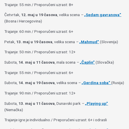
Trajanje: 55 min / Preporučeni uzrast: 8+
Četvrtak,
12. maj u 19 časova
, velika scena
–
„Sedam gavranova”
(Bosna i Hercegovina)
Trajanje: 60 min / Preporučeni uzrast: 6+
Petak,
13. maj u 19 časova
, velika scena
–
„Mahmud”
(Slovenija)
Trajanje: 50 min / Preporučeni uzrast: 12+
Subota,
14. maj u 11 časova
, mala scena
–
„Čaplin”
(Slovačka)
Trajanje: 55 min / Preporučeni uzrast: 6+
Subota,
14. maj u 19 časova
, velika scena
–
„Gerdina soba”
(Rusija)
Trajanje: 90 min / Preporučeni uzrast: 12+
Subota,
13. maj u 11 časova
, Dunavski park
–
„Playing up”
(Nemačka)
Trajanje igre je individualno / Preporučeni uzrast: 6+ i odrasli