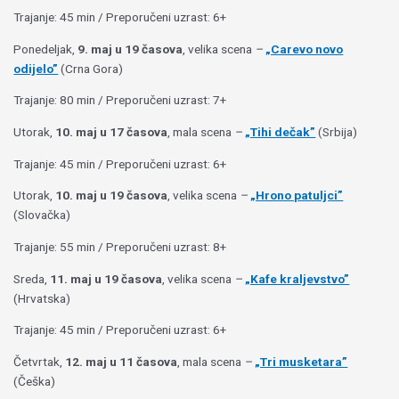
Trajanje: 45 min / Preporučeni uzrast: 6+
Ponedeljak,
9. maj u 19 časova
, velika scena
–
„Carevo novo
odijelo”
(Crna Gora)
Trajanje: 80 min / Preporučeni uzrast: 7+
Utorak,
10. maj u 17 časova
, mala scena
–
„Tihi dečak”
(Srbija)
Trajanje: 45 min / Preporučeni uzrast: 6+
Utorak,
10. maj u 19 časova
, velika scena
–
„Hrono patuljci”
(Slovačka)
Trajanje: 55 min / Preporučeni uzrast: 8+
Sreda,
11. maj u 19 časova
, velika scena
–
„Kafe kraljevstvo”
(Hrvatska)
Trajanje: 45 min / Preporučeni uzrast: 6+
Četvrtak,
12. maj u 11 časova
, mala scena
–
„Tri musketara”
(Češka)