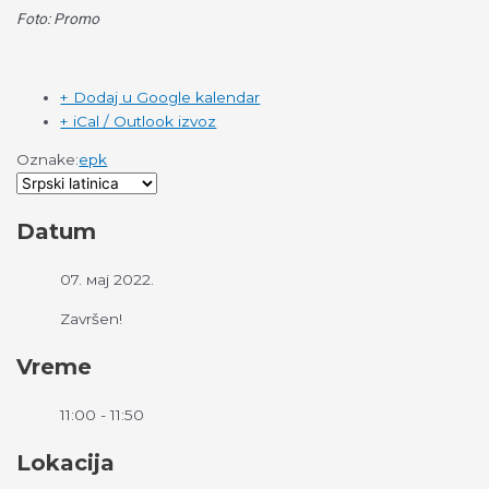
Foto: Promo
+ Dodaj u Google kalendar
+ iCal / Outlook izvoz
Oznake:
epk
Datum
07. мај 2022.
Završen!
Vreme
11:00 - 11:50
Lokacija