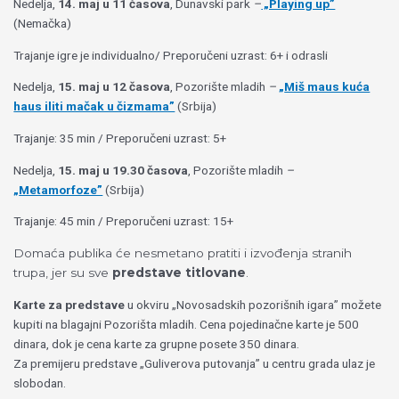
Nedelja,
14. maj u 11 časova
, Dunavski park
–
„Playing up”
(Nemačka)
Trajanje igre je individualno/ Preporučeni uzrast: 6+ i odrasli
Nedelja,
15. maj u 12 časova
, Pozorište mladih
–
„
Miš maus kuća
haus iliti mačak u čizmama”
(Srbija)
Trajanje: 35 min / Preporučeni uzrast: 5+
Nedelja,
15. maj u 19.30 časova
, Pozorište mladih
–
„
Metamorfoze”
(Srbija)
Trajanje: 45 min / Preporučeni uzrast: 15+
Domaća publika će nesmetano pratiti i izvođenja stranih
trupa, jer su sve
predstave titlovane
.
Karte za predstave
u okviru „Novosadskih pozorišnih igara” možete
kupiti na blagajni Pozorišta mladih. Cena pojedinačne karte je 500
dinara, dok je cena karte za grupne posete 350 dinara.
Za premijeru predstave „Guliverova putovanja” u centru grada ulaz je
slobodan.