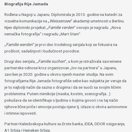
Biografija Rije Jamada
Rođena u Nagoji u Japanu. Diplomirala je 2013. godine na katedri za
vizuelne komunikacije na „
Weissensee
“
akademiji umetnosti u Berlinu.
Njen diplomski projekat „
Familie verden
“ osvojio je nagradu „Nova
nemačka fotografija“ i nagradu „Mart Stam“.
„
Familie werden
“ je prvi deo trodelnog serijala koji se fokusira na
prošlost, sadašnjost i budućnost porodice.
Drugi deo serijala, „
Familie suchen
“, u kom je istraživala savremene
partnerske odnose kroz organizovan „lov na partnera“ u Japanu,
završen je 2020. godine u okviru njenih master studija. Na svim
fotografijama Rije Jamada fotografiše sebe kao subjekta jer veruje da
je to najbolji način da sazna o drugima i da se suoči sa svojim ličnim
problemima. Putem mimikrije (maska, kostim, scenografija…)
pokušava da se identifikuje s ljudima o kojima govori i na taj način
njihove lične priče i emocije postaju njene tj. izlaze iz okvira autonomne
i intimne ispovesti.
Partneri Kaleidoskopa kulture su Erste banka, IDEA, DDOR osiguranje,
A1 Srbija i Heineken Srbija.