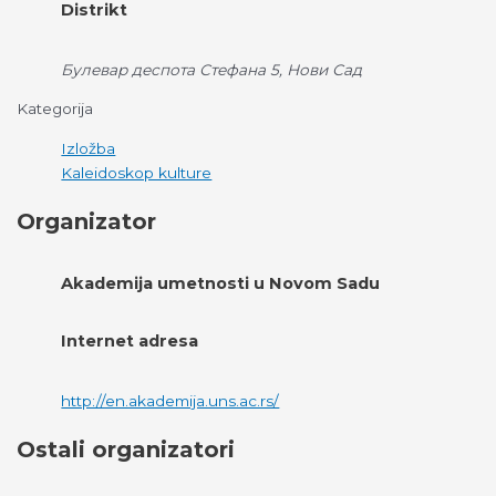
Distrikt
Булевар деспота Стефана 5, Нови Сад
Kategorija
Izložba
Kaleidoskop kulture
Organizator
Akademija umetnosti u Novom Sadu
Internet adresa
http://en.akademija.uns.ac.rs/
Ostali organizatori