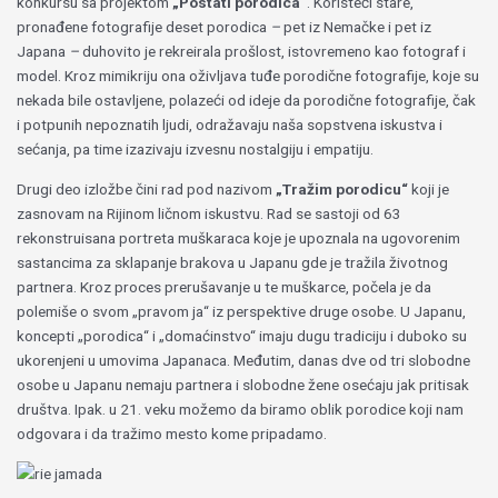
konkursu sa projektom
„Postati porodica“
. Koristeći stare,
pronađene fotografije deset porodica
–
pet iz Nemačke i pet iz
Japana
–
duhovito je rekreirala prošlost, istovremeno kao fotograf i
model. Kroz mimikriju ona oživljava tuđe porodične fotografije, koje su
nekada bile ostavljene, polazeći od ideje da porodične fotografije, čak
i potpunih nepoznatih ljudi, odražavaju naša sopstvena iskustva i
sećanja, pa time izazivaju izvesnu nostalgiju i empatiju.
Drugi deo izložbe čini rad pod nazivom
„Tražim porodicu“
koji je
zasnovam na Rijinom ličnom iskustvu. Rad se sastoji od 63
rekonstruisana portreta muškaraca koje je upoznala na ugovorenim
sastancima za sklapanje brakova u Japanu gde je tražila životnog
partnera. Kroz proces prerušavanje u te muškarce, počela je da
polemiše o svom „pravom ja“ iz perspektive druge osobe. U Japanu,
koncepti „porodica“ i „domaćinstvo“ imaju dugu tradiciju i duboko su
ukorenjeni u umovima Japanaca. Međutim, danas dve od tri slobodne
osobe u Japanu nemaju partnera i slobodne žene osećaju jak pritisak
društva. Ipak. u 21. veku možemo da biramo oblik porodice koji nam
odgovara i da tražimo mesto kome pripadamo.