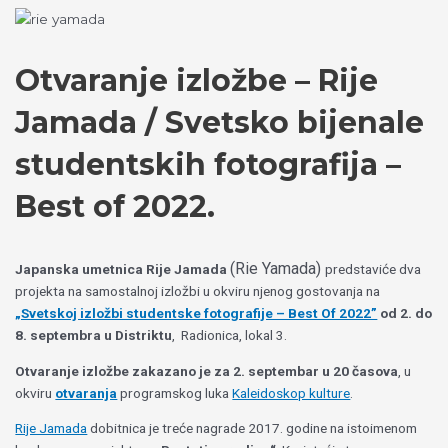
Пређи
Izaberite
на
jezik
садржај
Otvaranje izložbe – Rije
Jamada / Svetsko bijenale
studentskih fotografija –
Best of 2022.
(Rie Yamada)
Japanska umetnica Rije Jamada
predstaviće dva
projekta na samostalnoj izložbi u okviru njenog gostovanja na
„Svetskoj izložbi studentske fotografije – Best Of 2022”
od 2. do
8. septembra u Distriktu
, Radionica, lokal 3.
Otvaranje izložbe zakazano je za 2. septembar u 20 časova
, u
okviru
otvaranja
programskog luka
Kaleidoskop kulture
.
Rije Jamada
dobitnica je treće nagrade 2017. godine na istoimenom