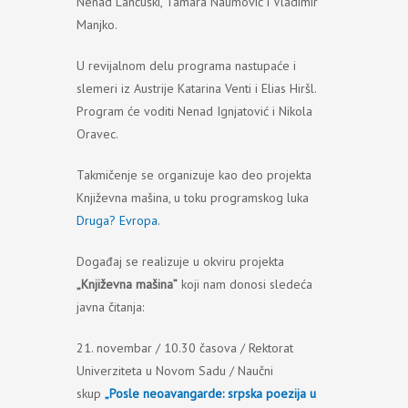
Nenad Lančuški, Tamara Naumović i Vladimir
Manjko.
U revijalnom delu programa nastupaće i
slemeri iz Austrije Katarina Venti i Elias Hiršl.
Program će voditi Nenad Ignjatović i Nikola
Oravec.
Takmičenje se organizuje kao deo projekta
Književna mašina, u toku programskog luka
Druga? Evropa
.
Događaj se realizuje u okviru projekta
„Književna mašina”
koji nam donosi sledeća
javna čitanja:
21. novembar / 10.30 časova / Rektorat
Univerziteta u Novom Sadu / Naučni
skup
„Posle neoavangarde: srpska poezija u