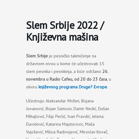
Пређи
на
садржај
Slem Srbije 2022 /
Književna mašina
Slem Srbije
je pesničko takmičenje na
državnom nivou u kome će učestvovati 15
slem pesnika i pesnikinja, a biće održano
26.
novembra
u Radio Cafeu, od 20 do 23 časa
, u
okviru
književnog programa
Druge? Evrop
e
.
Učestvuju: Aleksandar Mrđen, Bojana
Jovanović, Bojan Samson, Damir Nedić, Dušan
Mihajlović, Filip Perlić, Ivan Pravdić, Jelena
Davidović, Katarina Majstorovic, Maša
Vujošević, Milica Radivojević, Miroslav Kovač,