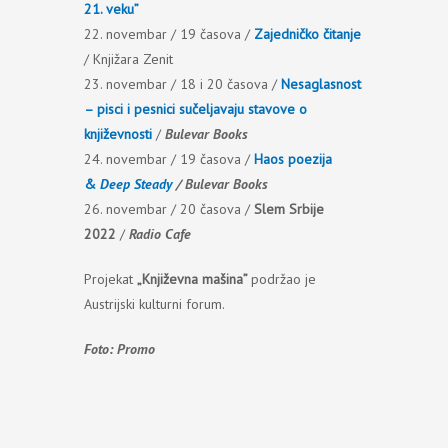
21. veku”
22. novembar / 19 časova /
Zajedničko čitanje
/ Knjižara Zenit
23. novembar / 18 i 20 časova /
Nesaglasnost
– pisci i pesnici sučeljavaju stavove o
književnosti
/
Bulevar Books
24. novembar / 19 časova /
Haos poezija
&
Deep Steady
/ Bulevar Books
26. novembar / 20 časova /
Slem Srbije
2022
/
Radio Cafe
Projekat
„Književna mašina”
podržao je
Austrijski kulturni forum.
Foto: Promo