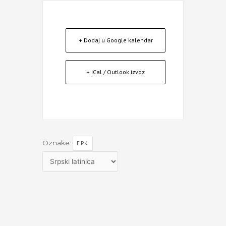
+ Dodaj u Google kalendar
+ iCal / Outlook izvoz
Oznake:
EPK
Izaberite
jezik