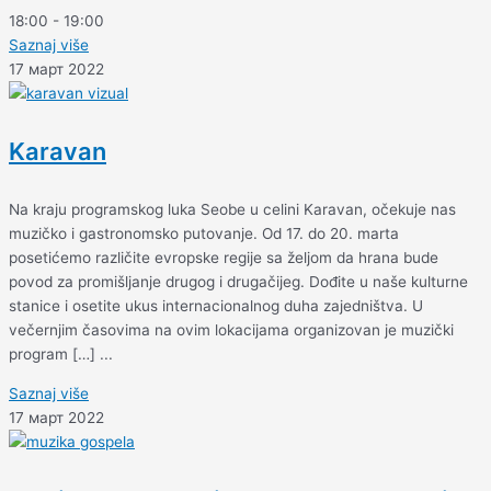
18:00
-
19:00
Saznaj više
17 март 2022
Karavan
Na kraju programskog luka Seobe u celini Karavan, očekuje nas
muzičko i gastronomsko putovanje. Od 17. do 20. marta
posetićemo različite evropske regije sa željom da hrana bude
povod za promišljanje drugog i drugačijeg. Dođite u naše kulturne
stanice i osetite ukus internacionalnog duha zajedništva. U
večernjim časovima na ovim lokacijama organizovan je muzički
program […] ...
Saznaj više
17 март 2022