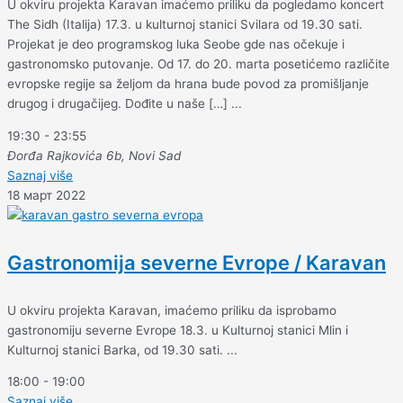
U okviru projekta Karavan imaćemo priliku da pogledamo koncert
The Sidh (Italija) 17.3. u kulturnoj stanici Svilara od 19.30 sati.
Projekat je deo programskog luka Seobe gde nas očekuje i
gastronomsko putovanje. Od 17. do 20. marta posetićemo različite
evropske regije sa željom da hrana bude povod za promišljanje
drugog i drugačijeg. Dođite u naše […] ...
19:30
-
23:55
Đorđa Rajkovića 6b, Novi Sad
Saznaj više
18 март 2022
Gastronomija severne Evrope / Karavan
U okviru projekta Karavan, imaćemo priliku da isprobamo
gastronomiju severne Evrope 18.3. u Kulturnoj stanici Mlin i
Kulturnoj stanici Barka, od 19.30 sati. ...
18:00
-
19:00
Saznaj više