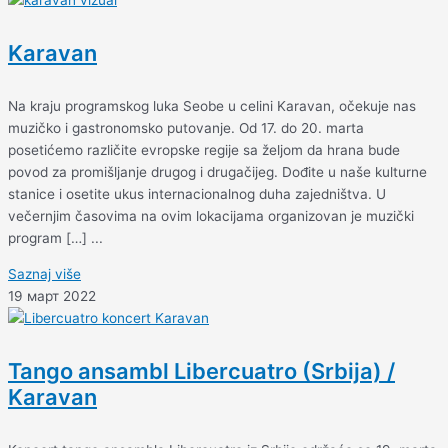
Karavan
Na kraju programskog luka Seobe u celini Karavan, očekuje nas
muzičko i gastronomsko putovanje. Od 17. do 20. marta
posetićemo različite evropske regije sa željom da hrana bude
povod za promišljanje drugog i drugačijeg. Dođite u naše kulturne
stanice i osetite ukus internacionalnog duha zajedništva. U
večernjim časovima na ovim lokacijama organizovan je muzički
program […] ...
Saznaj više
19 март 2022
Tango ansambl Libercuatro (Srbija) /
Karavan