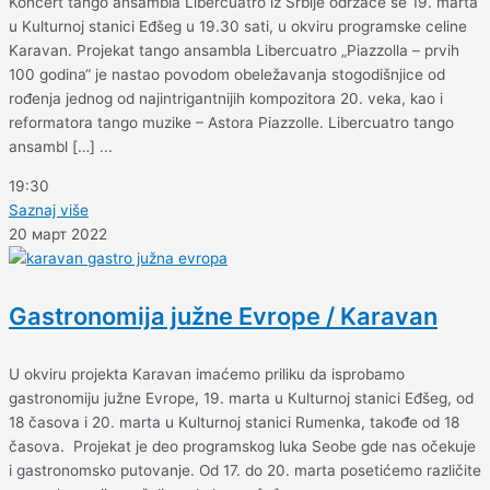
Koncert tango ansambla Libercuatro iz Srbije održaće se 19. marta
u Kulturnoj stanici Eđšeg u 19.30 sati, u okviru programske celine
Karavan. Projekat tango ansambla Libercuatro „Piazzolla – prvih
100 godina“ je nastao povodom obeležavanja stogodišnjice od
rođenja jednog od najintrigantnijih kompozitora 20. veka, kao i
reformatora tango muzike – Astora Piazzolle. Libercuatro tango
ansambl […] ...
19:30
Saznaj više
20 март 2022
Gastronomija južne Evrope / Karavan
U okviru projekta Karavan imaćemo priliku da isprobamo
gastronomiju južne Evrope, 19. marta u Кulturnoj stanici Eđšeg, od
18 časova i 20. marta u Kulturnoj stanici Rumenka, takođe od 18
časova. Projekat je deo programskog luka Seobe gde nas očekuje
i gastronomsko putovanje. Od 17. do 20. marta posetićemo različite