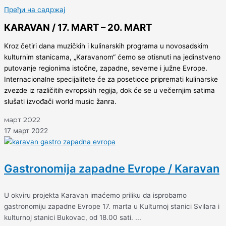
Пређи на садржај
KARAVAN / 17. MART – 20. MART
Kroz četiri dana muzičkih i kulinarskih programa u novosadskim
kulturnim stanicama, „Karavanom“ ćemo se otisnuti na jedinstveno
putovanje regionima istočne, zapadne, severne i južne Evrope.
Internacionalne specijalitete će za posetioce pripremati kulinarske
zvezde iz različitih evropskih regija, dok će se u večernjim satima
slušati izvođači world music žanra.
март 2022
17 март 2022
Gastronomija zapadne Evrope / Karavan
U okviru projekta Karavan imaćemo priliku da isprobamo
gastronomiju zapadne Evrope 17. marta u Kulturnoj stanici Svilara i
kulturnoj stanici Bukovac, od 18.00 sati. ...