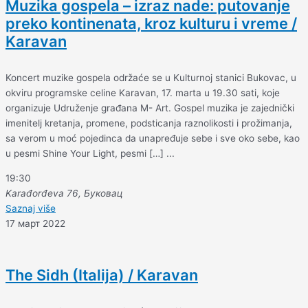
Muzika gospela – izraz nade: putovanje
preko kontinenata, kroz kulturu i vreme /
Karavan
Koncert muzike gospela održaće se u Kulturnoj stanici Bukovac, u
okviru programske celine Karavan, 17. marta u 19.30 sati, koje
organizuje Udruženje građana M- Art. Gospel muzika je zajednički
imenitelj kretanja, promene, podsticanja raznolikosti i prožimanja,
sa verom u moć pojedinca da unapređuje sebe i sve oko sebe, kao
u pesmi Shine Your Light, pesmi […] ...
19:30
Karađorđeva 76, Буковац
Saznaj više
17 март 2022
The Sidh (Italija) / Karavan