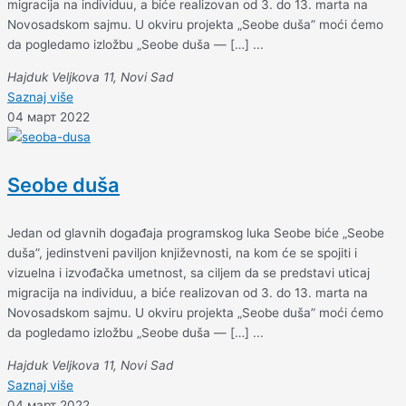
migracija na individuu, a biće realizovan od 3. do 13. marta na
Novosadskom sajmu. U okviru projekta „Seobe duša” moći ćemo
da pogledamo izložbu „Seobe duša — […] ...
Hajduk Veljkova 11, Novi Sad
Saznaj više
04 март 2022
Seobe duša
Jedan od glavnih događaja programskog luka Seobe biće „Seobe
duša”, jedinstveni paviljon književnosti, na kom će se spojiti i
vizuelna i izvođačka umetnost, sa ciljem da se predstavi uticaj
migracija na individuu, a biće realizovan od 3. do 13. marta na
Novosadskom sajmu. U okviru projekta „Seobe duša” moći ćemo
da pogledamo izložbu „Seobe duša — […] ...
Hajduk Veljkova 11, Novi Sad
Saznaj više
04 март 2022