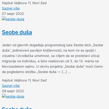
Hajduk Veljkova 11, Novi Sad
Saznaj više
07 март 2022
Seobe duša
Jedan od glavnih događaja programskog luka Seobe biće „Seobe
duša”, jedinstveni paviljon književnosti, na kom će se spojiti i
vizuelna i izvođačka umetnost, sa ciljem da se predstavi uticaj
migracija na individuu, a biće realizovan od 3. do 13. marta na
Novosadskom sajmu. U okviru projekta „Seobe duša” moći ćemo
da pogledamo izložbu „Seobe duša — […] ...
Hajduk Veljkova 11, Novi Sad
Saznaj više
08 март 2022