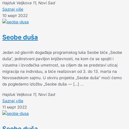
Hajduk Veljkova 11, Novi Sad
Saznaj više
10 март 2022
Seobe duša
Jedan od glavnih događaja programskog luka Seobe biće „Seobe
duša”, jedinstveni paviljon književnosti, na kom će se spojiti i
vizuelna i izvođačka umetnost, sa ciljem da se predstavi uticaj
migracija na individuu, a biće realizovan od 3. do 13. marta na
Novosadskom sajmu. U okviru projekta „Seobe duša” moći ćemo
da pogledamo izložbu „Seobe duša — […] ...
Hajduk Veljkova 11, Novi Sad
Saznaj više
11 март 2022
Seobe duša