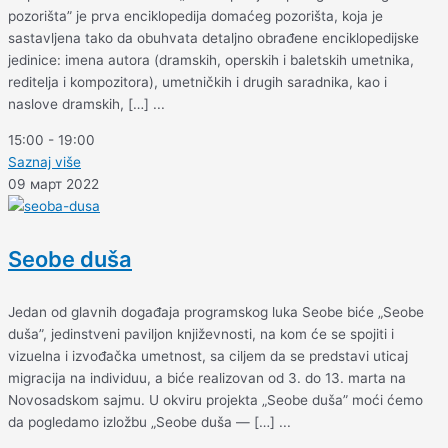
pozorišta” je prva enciklopedija domaćeg pozorišta, koja je
sastavljena tako da obuhvata detaljno obrađene enciklopedijske
jedinice: imena autora (dramskih, operskih i baletskih umetnika,
reditelja i kompozitora), umetničkih i drugih saradnika, kao i
naslove dramskih, […] ...
15:00
-
19:00
Saznaj više
09 март 2022
Seobe duša
Jedan od glavnih događaja programskog luka Seobe biće „Seobe
duša”, jedinstveni paviljon književnosti, na kom će se spojiti i
vizuelna i izvođačka umetnost, sa ciljem da se predstavi uticaj
migracija na individuu, a biće realizovan od 3. do 13. marta na
Novosadskom sajmu. U okviru projekta „Seobe duša” moći ćemo
da pogledamo izložbu „Seobe duša — […] ...