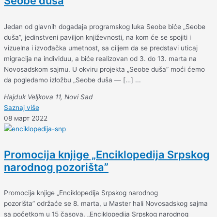
Seobe duša
Jedan od glavnih događaja programskog luka Seobe biće „Seobe
duša”, jedinstveni paviljon književnosti, na kom će se spojiti i
vizuelna i izvođačka umetnost, sa ciljem da se predstavi uticaj
migracija na individuu, a biće realizovan od 3. do 13. marta na
Novosadskom sajmu. U okviru projekta „Seobe duša” moći ćemo
da pogledamo izložbu „Seobe duša — […] ...
Hajduk Veljkova 11, Novi Sad
Saznaj više
08 март 2022
Promocija knjige „Enciklopedija Srpskog
narodnog pozorišta”
Promocija knjige „Enciklopedija Srpskog narodnog
pozorišta” održaće se 8. marta, u Master hali Novosadskog sajma
sa početkom u 15 časova. „Enciklopedija Srpskog narodnog