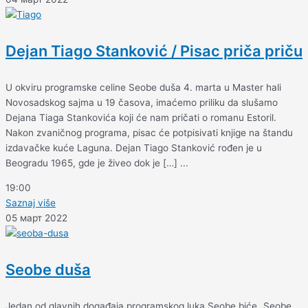
Dejan Tiago Stanković / Pisac priča priču
U okviru programske celine Seobe duša 4. marta u Master hali
Novosadskog sajma u 19 časova, imaćemo priliku da slušamo
Dejana Tiaga Stankovića koji će nam pričati o romanu Estoril.
Nakon zvaničnog programa, pisac će potpisivati knjige na štandu
izdavačke kuće Laguna. Dejan Tiago Stanković rođen je u
Beogradu 1965, gde je živeo dok je […] ...
19:00
Saznaj više
05 март 2022
Seobe duša
Jedan od glavnih događaja programskog luka Seobe biće „Seobe