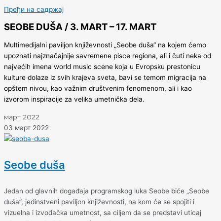
Пређи на садржај
SEOBE DUŠA / 3. MART – 17. MART
Multimedijalni paviljon književnosti „Seobe duša“ na kojem ćemo
upoznati najznačajnije savremene pisce regiona, ali i čuti neka od
najvećih imena world music scene koja u Evropsku prestonicu
kulture dolaze iz svih krajeva sveta, bavi se temom migracija na
opštem nivou, kao važnim društvenim fenomenom, ali i kao
izvorom inspiracije za velika umetnička dela.
март 2022
03 март 2022
Seobe duša
Jedan od glavnih događaja programskog luka Seobe biće „Seobe
duša”, jedinstveni paviljon književnosti, na kom će se spojiti i
vizuelna i izvođačka umetnost, sa ciljem da se predstavi uticaj