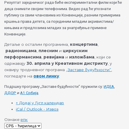
Резултат заједничког рада биће експериментални филм који ће
деца снимати својим телефонима. Видео рад ће упознати
публику са свим члановима из Конвенције, разним примерима
кршења права детета, са појединим младим акривистима/
кињама и предлозима младих за унапређење примене
Конвенције.
Детаље о осталим програмима,
концертима
,
радионицама
,
плесним
и
циркуским
перформансима
,
ревијама
и
изложбама
, који се
одржавају
30. априла у Креативном дистрикту
, у
оквиру тродневног програма
„Заставе будућности”
,
погледајте на
овом линку
.
Подршку програму „Заставе будућности” пружили су:
ИДЕА
,
ДДОР
и
А1 Србија
.
+ Додај у Гугл календар
iCal / Outlook - Извоз
Ознаке:
епк