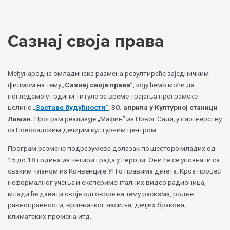
Skip
Choose
to
a
content
language
Сазнај своја права
Међународна омладинска размена резултираће заједничким
филмом на тему „
Сазнај своја права
”, коју ћемо моћи да
погледамо у години титуле за време трајања програмске
целине „
Заставе будућности”
,
30. априла у Културној станици
Лиман.
Програм реализује „Мафин” из Новог Сада, у партнерству
са Новосадским дечијим културним центром.
Програм размене подразумева долазак по шесторо младих од
15 до 18 година из четири града у Европи. Они ће се упознати са
сваким чланом из Конвенције УН о правима детета. Кроз процес
неформалног учења и експерименталних видео радионица,
млади ће давати своје одговоре на тему расизма, родне
равноправности, вршњачког насиља, дечјих бракова,
климатских промена итд.