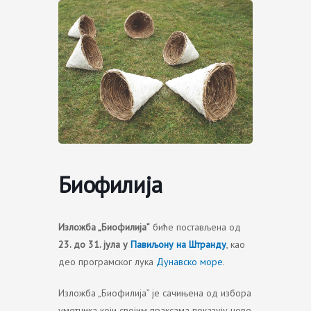
Skip
to
content
Биофилија
Изложба „Биофилија”
биће постављена од
23. до 31. јула у
Павиљону на Штранду
, као
део програмског лука
Дунавско море
.
Изложба „Биофилија” је сачињена од избора
уметника који својим праксама показују нове