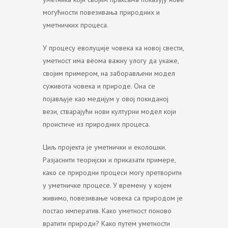
могућности повезивања природних и
уметничких процеса.
У процесу еволуције човека ка новој свести,
уметност има веома важну улогу да укаже,
својим примером, на заборављени модел
суживота човека и природе. Она се
појављује као медијум у овој покиданој
вези, стварајући нови културни модел који
проистиче из природних процеса.
Циљ пројекта је уметнички и еколошки.
Разјаснити теоријски и приказати примере,
како се природни процеси могу претворити
у уметничке процесе. У времену у којем
живимо, повезивање човека са природом је
постао императив. Како уметност поново
вратити природи? Како путем уметности