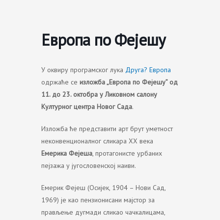
Skip
to
content
Европа по Фејешу
У оквиру програмског лука
Друга? Европа
одржаће се
изложба „Европа по Фејешу” од
11. до 23. октобра у Ликовном салону
Културног центра Новог Сада
.
Изложба ће представити арт брут уметност
неконвенционалног сликара XX века
Емерика Фејеша
, протагонисте урбаних
пејзажа у југословенској наиви.
Емерик Фејеш (Осијек, 1904 – Нови Сад,
1969) је као пензионисани мајстор за
прављење дугмади сликао чачкалицама,