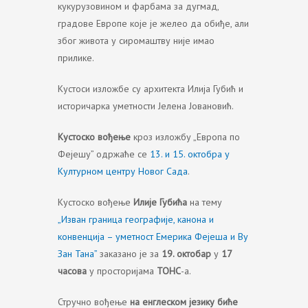
кукурузовином и фарбама за дугмад,
градове Европе које је желео да обиђе, али
због живота у сиромаштву није имао
прилике.
Кустоси изложбе су архитекта Илија Губић и
историчарка уметности Јелена Јовановић.
Кустоско вођење
кроз изложбу „Европа по
Фејешу” одржаће се
13. и 15. октобра у
Културном центру Новог Сада
.
Кустоско вођење
Илије Губића
на тему
„Изван граница географије, канона и
конвенција – уметност Емерика Фејеша и Ву
Зан Тана”
заказано је за
19. октобар
у
17
часова
у просторијама
ТОНС
-а.
Стручно вођење
на енглеском језику биће