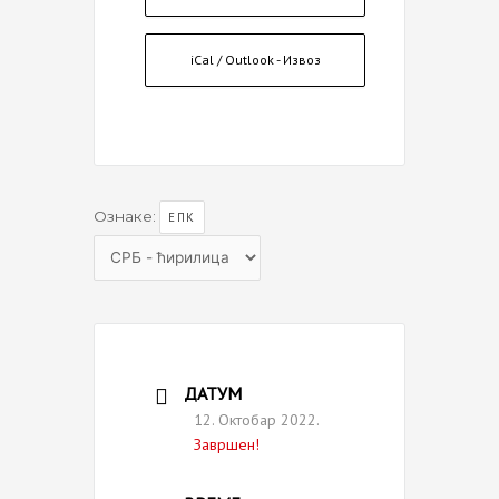
iCal / Outlook - Извоз
Ознаке:
ЕПК
Choose
a
language
ДАТУМ
12. Октобар 2022.
Завршен!