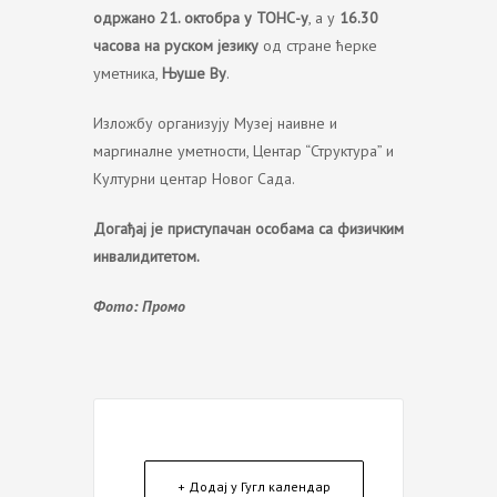
одржано
21. октобра у ТОНС-у
, а у
16.30
часова на руском језику
од стране ћерке
уметника,
Њуше Ву
.
Изложбу организују Музеј наивне и
маргиналне уметности, Центар “Структура” и
Културни центар Новог Сада.
Догађај је приступачан особама са физичким
инвалидитетом.
Фото: Промо
+ Додај у Гугл календар