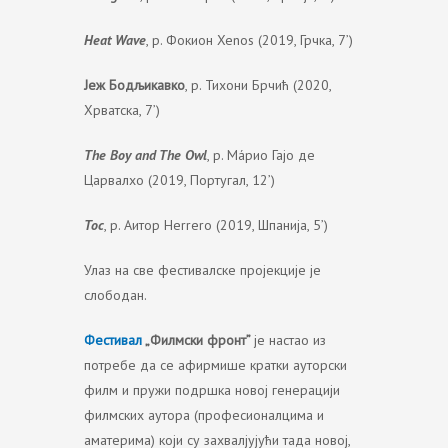
Heat Wave
, р. Фокион Xenos (2019, Грчка, 7’)
Јеж Бодљикавко
, р. Тихони Брчић (2020,
Хрватска, 7’)
The Boy and The Owl
, р. Мáрио Гајо де
Царвалхо (2019, Португал, 12’)
Toc
, р. Аитор Herrero (2019, Шпанија, 5’)
Улаз на све фестивалске пројекције је
слободан.
Фестивал
„Филмски фронт”
је настао из
потребе да се афирмише кратки ауторски
филм и пружи подршка новој генерацији
филмских аутора (професионалцима и
аматерима) који су захвалјујући тада новој,