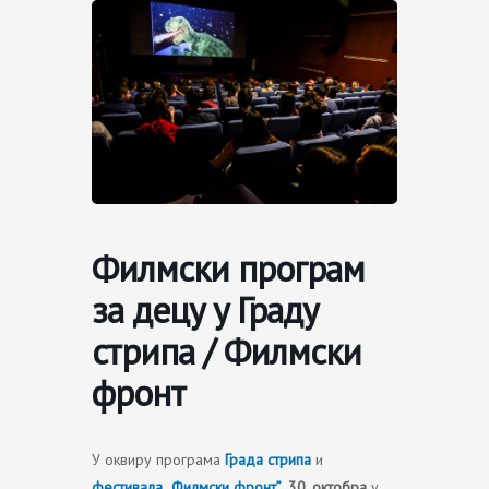
Skip
to
content
Филмски програм
за децу у Граду
стрипа / Филмски
фронт
У оквиру програма
Града стрипа
и
фестивала „Филмски фронт”
,
30. октобра
у