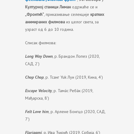
Културној станици Лиман
одржаће се и
„Фронтић”
, приказивање селекције
кратких
анимираних филмова
из целог света, за
узраст од 6 до 10 година.
Списак филмова:
Long Way Down
, р. Брандон Лопез (2020,
САД, 2’)
Chop Chop
, р. Тсанг Yuk Луи (2019, Кина, 4’)
Escape Velocity
, р. Тамáс Ребáк (2019,
Мађарска, 8’)
Felt Love him
, р. Арлене Бонгцо (2020, САД,
7’)
Florigami
, р. Ива Ћирић (2019, Србија, 6’)