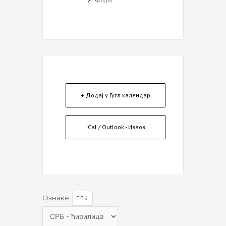
+ Додај у Гугл календар
iCal / Outlook - Извоз
Ознаке:
ЕПК
Choose
a