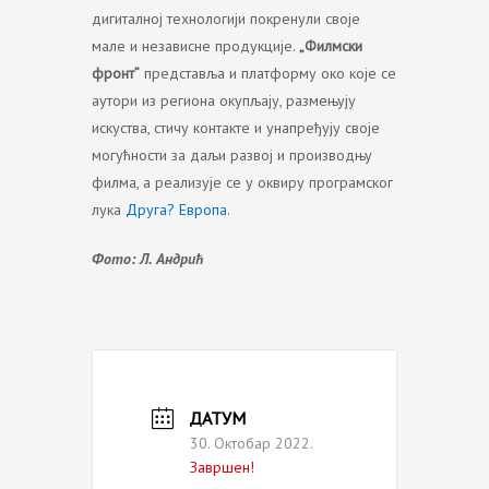
дигиталној технологији покренули своје
мале и независне продукције.
„Филмски
фронт”
представља и платформу око које се
аутори из региона окупљају, размењују
искуства, стичу контакте и унапређују своје
могућности за даљи развој и производњу
филма, а реализује се у оквиру програмског
лука
Друга? Европа
.
Фото: Л. Андрић
ДАТУМ
30. Октобар 2022.
Завршен!