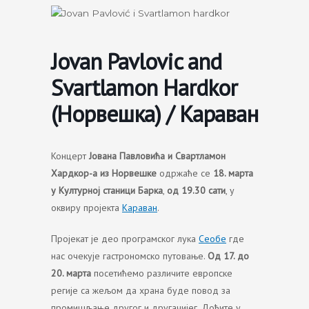
Skip
to
content
Jovan Pavlovic and
Svartlamon Hardkor
(Норвешка) / Караван
Концерт
Јована Павловића и Свартламон
Хардкор-а из Норвешке
одржаће се
18. марта
у Културној станици Барка
,
од 19.30 сати
, у
оквиру пројекта
Караван
.
Пројекат је део програмског лука
Сеобе
где
нас очекује гастрономско путовање.
Од 17. до
20. марта
посетићемо различите европске
регије са жељом да храна буде повод за
промишљање другог и другачијег. Дођите у