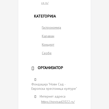
ce.rs/
КАТЕГОРИЈА
Гастрономија
Караван
Концерт
Сеобе
ОРГАНИЗАТОР
Фондација "Нови Сaд -
Европска престоница културе"
Интернет адреса
https://novisad2022.rs/