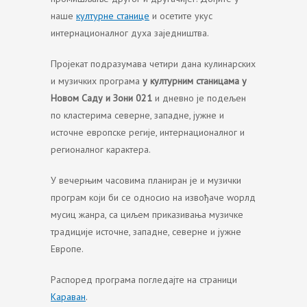
наше
културне станице
и осетите укус
интернационалног духа заједништва.
Пројекат подразумава четири дана кулинарских
и музичких програма
у културним станицама у
Новом Саду и Зони 021
и дневно је подељен
по кластерима северне, западне, јужне и
источне европске регије, интернационалног и
регионалног карактера.
У вечерњим часовима планиран је и музички
програм који би се односио на извођаче wорлд
мусиц жанра, са циљем приказивања музичке
традиције источне, западне, северне и јужне
Европе.
Распоред програма погледајте на страници
Караван
.