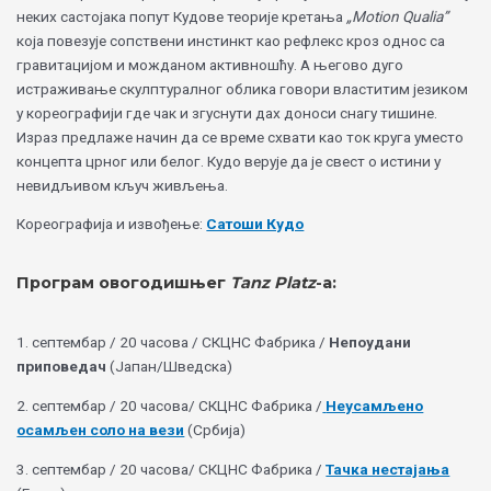
неких састојака попут Кудове теорије кретања
„Motion Qualia”
која повезује сопствени инстинкт као рефлекс кроз однос са
гравитацијом и можданом активношћу. А његово дуго
истраживање скулптуралног облика говори властитим језиком
у кореографији где чак и згуснути дах доноси снагу тишине.
Израз предлаже начин да се време схвати као ток круга уместо
концепта црног или белог. Кудо верује да је свест о истини у
невидљивом кључ живљења.
Кореографија и извођење:
Сатоши Кудо
Програм овогодишњег
Тanz Platz
-а:
1. септембар / 20 часова / СКЦНС Фабрика /
Непоудани
приповедач
(Јапан/Шведска)
2. септембар / 20 часова/ СКЦНС Фабрика /
Неусамљено
осамљен соло на вези
(Србија)
3. септембар / 20 часова/ СКЦНС Фабрика /
Тачка нестајања