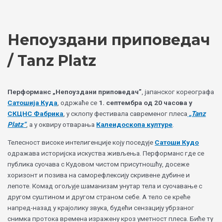
Skip
Choose
to
a
content
language
Непоуздани приповедач
/ Tanz Platz
Перформанс „Непоуздани приповедач”
, јапанског кореографа
Сатошија Куда
, одржаће се
1. септембра од 20 часова у
СКЦНС Фабрика
, у склопу фестивала савременог плеса
„Таnz
Platz”
, а у оквиру отварања
Калеидоскопа културе
.
Телесност високе интелигенције коју поседује
Сатоши Кудо
одражава историјска искуства живљења. Перформанс где се
публика суочава с Кудовом чистом присутношћу, досеже
хоризонт и позива на саморефлексију скривене дубине и
лепоте. Комад огољује шаманизам унутар тела и суочавање с
другом суштином и другом страном себе. А тело се креће
напред-назад у крајолику звука, будећи сензацију убрзаног
снимка протока времена изражену кроз уметност плеса. Биће ту