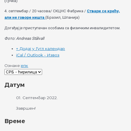
(Грчка)
4. септембар / 20 часова/ СКЦНС Фабрика /
Ствари се крећу,
али не говоре ништа
(Бразил, Шпанија)
Догађај је приступачан особама са физичким инвалидитетом.
Фото: Andreas Stålvall
+ Додај у Гугл календар
iCal / Outlook - Извоз
Ознаке:
епк
Датум
01. Септембар 2022.
Завршен!
Време