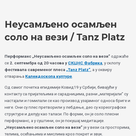
Skip
Choose
to
a
content
language
Неусамљено осамљен
соло на вези / Таnz Platz
Перформанс „Неусамљено осамљен соло на вези”
одржаће
се
2. септембра од 20 часова у
СКЦНС Фабрика
, у склопу
фестивала савременог плеса
„Таnz Platz”
, а у оквиру
отварања
Калеидоскопа културе
.
Од самог почетка епидемије Ковид19 у Србији, бивајући у
контакту са пријатељима и сарадницима, разни „материјали” су
настајали и гомилали се као производ узајамног односа бриге и
неге. Они су плес претворили у лебдење, део су кореографске
структуре и делују као таласи. По форми, он је соло плесни
перформанс, а у суштини, он је покушај медитације.
„Неусамљено осамљен соло на вези”
је у вези са просторима,
телима, осећањима и мислима кроз покрет и звук.