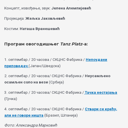
Концепт, извођење, звук:
Јелена Алемпијевић
Пројекција:
Жељка Јаковљевић
Костим:
Наташа Вранешевић
Програм овогодишњег
Таnz Platz
-а:
1. септембар / 20 часова / СКЦНС Фабрика /
Непоудани
приповедач
(Јапан/Шведска)
2. септембар / 20 часова/ СКЦНС Фабрика /
Неусамљено
осамљен соло на вези
(Србија)
3. септембар / 20 часова/ СКЦНС Фабрика /
Тачка нестајања
(Грчка)
4. септембар / 20 часова/ СКЦНС Фабрика /
Ствари се крећу,
али не говоре ништа
(Бразил, Шпанија)
Фото: Александра Марковић