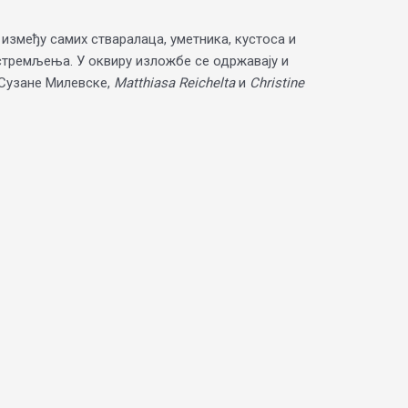
између самих стваралаца, уметника, кустоса и
 стремљења. У оквиру изложбе се одржавају и
 Сузане Милевске,
Matthiasa Reichelta
и
Christine