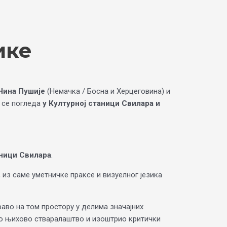
ике
Нина Пушије
(Немачка / Босна и Херцеговина) и
 се погледа
у Културној станици Свилара и
ници Свилара
.
из саме уметничке праксе и визуелног језика
право на том простору у делима значајних
ило њихово стваралаштво и изоштрио критички