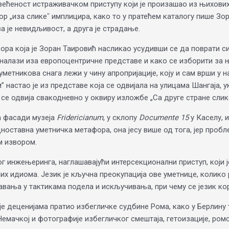
већеност истраживачком приступу који је произашао из њихових
тор „иза сликеˮ имплицира, како то у пратећем каталогу пише З
а је невидљивост, а друга је страдање.
зора која је Зоран Таировић насликао усудивши се да поврати си
налази иза европоцентричне представе и како се изборити за њ
 уметникова снага лежи у чину апропријације, коју и сам врши 
” настао је из представе која се одвијала на улицама Шангаја
се одвија свакодневно у оквиру изложбе „Са друге стране слике
на фасади музеја
Fridericianum
, у склопу
Documente 15
у Каселу, 
оставна уметничка метафора, она јесу више од тога, јер пробл
м извором.
г инжењеринга, наглашавајући интерсекционални приступ, који ј
них идиома. Језик је кључна преокупација ове уметнице, колико
авања у тактикама подела и искључивања, при чему се језик ко
е деценијама пратио избегличке судбине Рома, како у Берлину т
емачкој и фотографије избегличког смештаја, гетоизације, ром