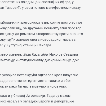
 сопствених заједница и спознајних сфера, у
оран Таировић, у свом готово манифестном исказу
мболички и алегоријски језик који је постојао пре
ену ревизију, за другачији концептуални простор
у настојању да ромском стваралаштву врати оно што
, укључујући житеље овога новосадског насеља
” у Културној станици Свилара.
извео уметник
Sead Kazanxhiu
. Иако се Сеадова
ематизују институционалну дискриминацију, док
е усвојила истражујући одговоре кроз визуелне
 ради сопственог идентитета, толико и због
ристи како би нас закључао и искључио.
ако и у бившој Југославији. Тада су махом
ских насеља у западној Европи и депортације