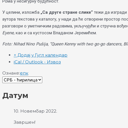
Рома у несигурну будућност.
У целини, изложба
„Са друге стране слике”
тежи да изгради 
аутора текстова у каталогу, у нади да ће отворени простор п
разговори о уметничким радовима, укључујући и стручна вође
Eyene
, као и са кустосом Владаном Јеремићем.
Foto: Nihad Nino Pušija, “Queen Kenny with two go-go dancers, Bla
+ Додај у Гугл календар
iCal / Outlook - Извоз
Ознаке:
епк
Датум
10. Новембар 2022.
Завршен!