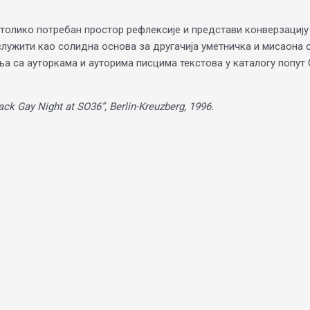
толико потребан простор рефлексије и представи конверзацију 
ослужити као солидна основа за другачија уметничка и мисаона
ња са ауторкама и ауторима писцима текстова у каталогу попут
ck Gay Night at SO36”, Berlin-Kreuzberg, 1996.