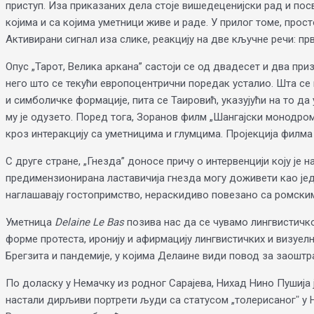
приступ. Иза приказаних дела стоје вишедеценијски рад и пос
којима и са којима уметници живе и раде. У прилог томе, прос
Активирани сигнал иза слике, реакцију на две кључне речи: прв
Опус „Тарот, Велика аркана” састоји се од двадесет и два при
него што се текући европоцентрични поредак усталио. Шта се 
и симболичке формације, пита се Таировић, указујући на то да
му је одузето. Поред тога, Зоранов филм „Шангајски монодром
кроз интеракцију са уметницима и глумцима. Пројекција филма 
С друге стране, „Гнезда” доносе причу о интервенцији коју је 
предимензионирана ластавичија гнезда могу доживети као једн
наглашавају гостопримство, нераскидиво повезано са ромски
Уметница
Delaine Le Bas
позива нас да се чувамо лингвистичко
форме протеста, иронију и афирмацију лингвистичких и визуел
Брегзита и пандемије, у којима Делаине види повод за заоштр
По доласку у Немачку из родног Сарајева, Нихад Нино Пушија ј
настали дирљиви портрети људи са статусом „толерисаногˮ у Н