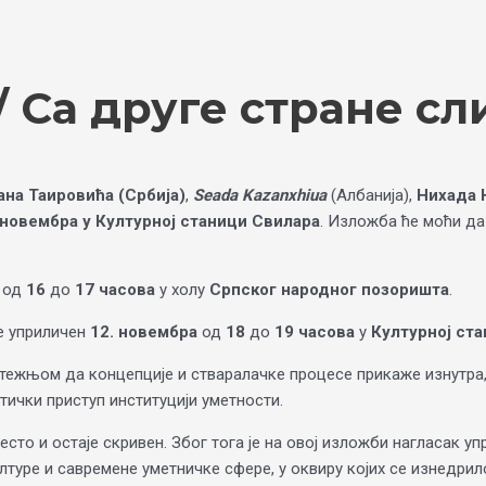
 Са друге стране сл
ана Таировића (Србија)
,
Seada Kazanxhiua
(Албанија),
Нихада 
 новембра у Културној станици Свилара
. Изложба ће моћи да
од
16
до
17 часова
у холу
Српског народног позоришта
.
е уприличен
12. новембра
од
18
до
19 часова
у
Културној ста
тежњом да концепције и стваралачке процесе прикаже изнутра, 
тички приступ институцији уметности.
често и остаје скривен. Због тога је на овој изложби нагласак у
лтуре и савремене уметничке сфере, у оквиру којих се изнедр