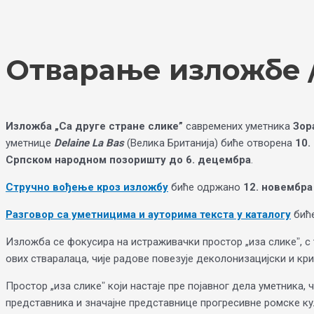
Skip
Choose
to
a
content
language
Отварање изложбе /
Изложба „Са друге стране слике”
савремених уметника
Зор
уметнице
Delaine La Bas
(Велика Британија) биће отворена
10.
Српском народном позоришту до 6. децембра
.
Стручно вођење кроз изложбу
биће одржано
12. новембра
Разговор са уметницима и ауторима текста у каталогу
бић
Изложба се фокусира на истраживачки простор „иза сликеˮ, с 
ових стваралаца, чије радове повезује деколонизацијски и кри
Простор „иза сликеˮ који настаје пре појавног дела уметника, 
представника и значајне представнице прогресивне ромске ку