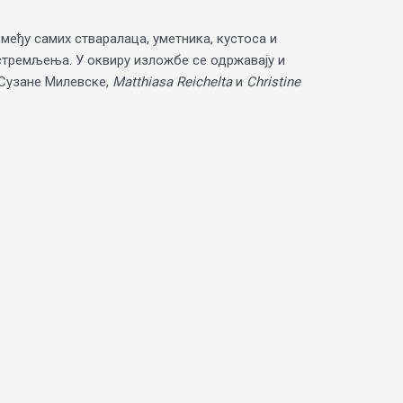
међу самих стваралаца, уметника, кустоса и
 стремљења. У оквиру изложбе се одржавају и
 Сузане Милевске,
Matthiasa Reichelta
и
Christine