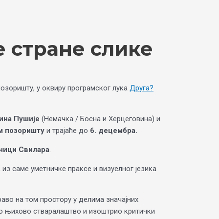
е стране слике
озоришту, у оквиру програмског лука
Друга?
ина Пушије
(Немачка / Босна и Херцеговина) и
м позоришту
и трајаће до
6. децембра.
ници Свилара
.
из саме уметничке праксе и визуелног језика
право на том простору у делима значајних
ило њихово стваралаштво и изоштрио критички