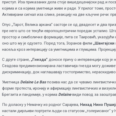
приступ. Иза приказаних дела стоје вишедеценијски рад и пос
којима и са којима уметници живе и раде. У прилог томе, прос
Активирани сигнал иза слике, реакцију на две кључне речи: прв
Опус „Тарот, Велика аркана” састоји се од двадесет и два приз
пре него што се текући европоцентрични поредак усталио. Шта
простор и симболичке формације, пита се Таировић, указујући 
оно што му је одузето. Поред тога, Зоранов филм
„Шангајски
насеља кроз интеракцију са уметницима и глумцима. Пројекциј
С друге стране,
„Гнезда”
доносе причу о интервенцији коју је
Сеадова предимензионирана ластавичија гнезда могу доживети
дискриминацију, док наглашавају гостопримство, нераскидив
Уметница
Delaine Le Bas
позива нас да се чувамо лингвистичко
форме протеста, иронију и афирмацију лингвистичких и визуел
Брегзита и пандемије, у којима
Delaine
види повод за заоштрав
По доласку у Немачку из родног Сарајева,
Нихад Нино Пушиј
настали дирљиви портрети људи са статусом „толерисаногˮ у Н