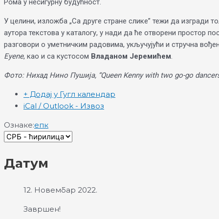
Рома у несигурну будућност.
У целини, изложба „Са друге стране слике” тежи да изгради т
аутора текстова у каталогу, у нади да ће отворени простор п
разговори о уметничким радовима, укључујући и стручна вође
Eyene
, као и са кустосом
Владаном Јеремићем
.
Фото: Нихад Нино Пушија, “Queen Kenny with two go-go dancers,
+ Додај у Гугл календар
iCal / Outlook - Извоз
Ознаке:
епк
Датум
12. Новембар 2022.
Завршен!