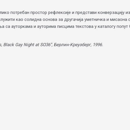
олико потребан простор рефлексије и представи конверзацију из
ослужити као солидна основа за другачија уметничка и мисаона
ња са ауторкама и ауторима писцима текстова у каталогу попут
 Black Gay Night at SO36”, Берлин-Креузберг, 1996.