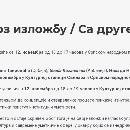
з изложбу / Са друг
аће се
12. новембра
од 16 до 17 часова у Српском народном п
ана Таировића
(Србија),
Seada Kazanxhiua
(Албанија),
Нихада Н
 новембра
у
Културној станици Свилара
и
Српском народно
е уприличен
12. новембра
од
18
до
19 часова
у
Културној ста
тежњом да концепције и стваралачке процесе прикаже изнутра, 
тички приступ институцији уметности.
често и остаје скривен. Због тога је на овој изложби нагласак у
лтуре и савремене уметничке сфере, у оквиру којих се изнедр