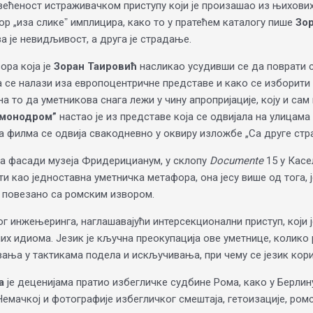
већеност истраживачком приступу који је произашао из њихових
тор „иза сликеˮ имплицира, како то у пратећем каталогу пише
Зо
а је невидљивост, а друга је страдање.
ора која је
Зоран Таировић
насликао усудивши се да поврати си
 се налази иза европоцентричне представе и како се изборити 
на то да уметникова снага лежи у чину апропријације, коју и с
 монодром”
настао је из представе која се одвијала на улицам
а филма се одвија свакодневно у оквиру изложбе „Са друге стра
 на фасади музеја Фридерицианум, у склопу
Documente
15 у Касе
 као једноставна уметничка метафора, она јесу више од тога, 
о повезано са ромским извором.
г инжењеринга, наглашавајући интерсекционални приступ, који ј
них идиома. Језик је кључна преокупација ове уметнице, колико
ања у тактикама подела и искључивања, при чему се језик кори
а
је деценијама пратио избегличке судбине Рома, како у Берлину
емачкој и фотографије избегличког смештаја, гетоизације, ром