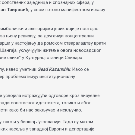
 сопствених заједница и спознајних сфера, у
ран Таировић
, у свом готово манифестном исказу
мболички и алегоријски језик који је постојао
за њену ревизију, за другачији концептуални
ам врши у настојању да ромском стваралаштву врати
а Шангаја, укључујући житеље овога новосадског
не слике” у Културној станици Свилара.
лу, извео уметник
Sead Kazanxhiu
. Иако се
јер проблематизују институционалну
е усвојила истражујући одговоре кроз визуелне
 ради сопственог идентитета, толико и због
сти како би нас закључао и искључио.
 тако и у бившој Југославији. Тада су махом
ских насеља у западној Европи и депортације