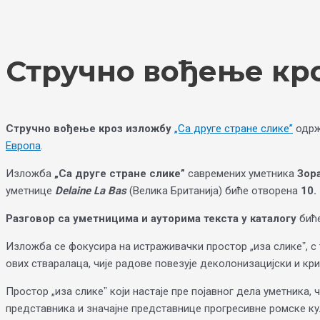
Skip
Choose
to
a
content
language
Стручно вођење кро
Стручно вођење кроз изложбу
„Са друге стране слике”
одрж
Европа
.
Изложба
„Са друге стране слике”
савремених уметника
Зор
уметнице
Delaine La Bas
(Велика Британија) биће отворена
10.
Разговор са уметницима и ауторима текста у каталогу
бић
Изложба се фокусира на истраживачки простор „иза сликеˮ, с 
ових стваралаца, чије радове повезује деколонизацијски и кри
Простор „иза сликеˮ који настаје пре појавног дела уметника, 
представника и значајне представнице прогресивне ромске ку