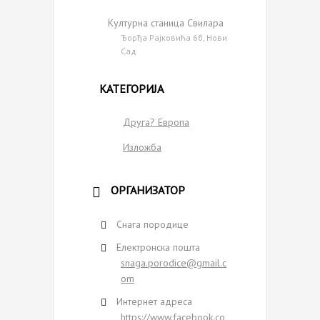
Културна станица Свилара
Ђорђа Рајковића 6б, Нови
Сад
КАТЕГОРИЈА
Друга? Европа
Изложба
ОРГАНИЗАТОР
Снага породице
Електронска пошта
snaga.porodice@gmail.c
om
Интернет адреса
https://www.facebook.co