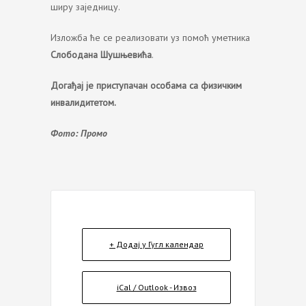
ширу заједницу.
Изложба ће се реализовати уз помоћ уметника
Слободана Шушњевића
.
Догађај је приступачан особама са физичким
инвалидитетом.
Фото: Промо
+ Додај у Гугл календар
iCal / Outlook - Извоз