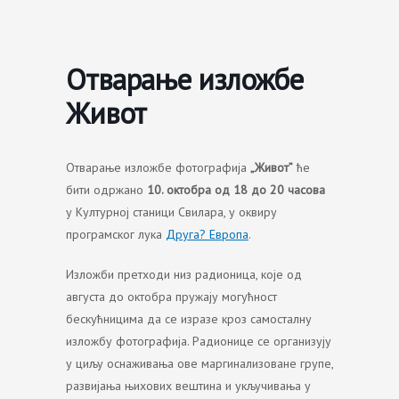
Skip
to
content
Отварање изложбе
Живот
Отварање изложбе фотографија
„Живот”
ће
бити одржано
10. октобра од 18 до 20 часова
у Културној станици Свилара, у оквиру
програмског лука
Друга? Европа
.
Изложби претходи низ радионица, које од
августа до октобра пружају могућност
бескућницима да се изразе кроз самосталну
изложбу фотографија. Радионице се организују
у циљу оснаживања ове маргинализоване групе,
развијања њихових вештина и укључивања у