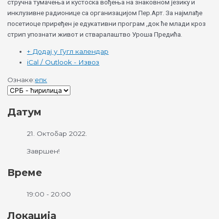
стручна тумачења и кустоска вођења на знаковном језику и
инклузивне радионице са организацијом Пер.Арт. За најмлађе
посетиоце приређен је едукативни програм ,док ће млади кроз
стрип упознати живот и стваралаштво Уроша Предића.
+ Додај у Гугл календар
iCal / Outlook - Извоз
Ознаке:
епк
Датум
21. Октобар 2022.
Завршен!
Време
19:00 - 20:00
Локација