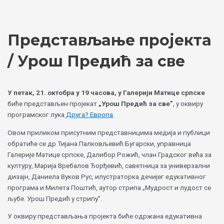
Skip
Choose
to
a
content
language
Представљање пројекта
/ Урош Предић за све
У петак, 21. октобра у 19 часова, у Галерији Матице српске
биће представљен пројекат
„Урош Предић за све”
, у оквиру
програмског лука
Друга? Европа
.
Овом приликом присутним представницима медија и публици
обратиће се др Тијана Палковљевић Бугарски, управница
Галерије Матице српске, Далибор Рожић, члан Градског већа за
културу, Марија Вребалов Ђорђевић, саветница за универзални
дизајн, Даниела Вуков Рус, илустраторка дечијег едукативног
програма и Милета Поштић, аутор стрипа „Мудрост и лудост се
љубе. Урош Предић у стрипу”.
У оквиру представљања пројекта биће одржана едукативна