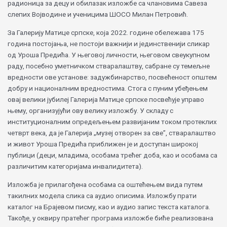
радионица за децу и обилазак изложбе са члановима Савеза
слепих Војводине и ученицима ШОСО Милан Петровић.
За Галерију Матице српске, која 2022. године обележава 175
година постојања, не постоји важнији и јединственији сликар
од Уроша Предића. У његовој личности, његовом свеукупном
раду, посебно уметничком стваралаштву, сабране су темељне
вредности ове установе: задужбинарство, посвећеност општем
добру и националним вредностима. Стога с пуним убеђењем
овај велики јубилеј Галерија Матице српске посвећује управо
њему, организујући ову велику изложбу. У складу с
институционалним опредељењем развијаним током протеклих
четврт века, да је Галерија „музеј отворен за све”, стваралаштво
и живот Уроша Предића приближен је и доступан широкој
публици (деци, младима, особама трећег доба, као и особама са
различитим категоријама инвалидитета).
Изложба је прилагођена особама са оштећењем вида путем
такилних модела слика са аудио описима. Изложбу прати
каталог на Брајевом писму, као и аудио запис текста каталога.
Такође, у оквиру пратећег програма изложбе биће реализована