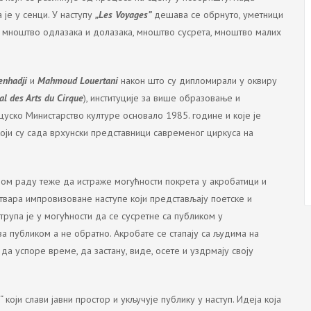
 је у сенци. У наступу
„Les Voyages”
дешава се обрнуто, уметници
 мноштво одлазака и долазака, мноштво сусрета, мноштво малих
enhadji
и
Mahmoud Louertani
након што су дипломирали у оквиру
al des Arts du Cirque
), институције за више образовање и
цуско Министарство културе основало 1985. године и које је
оји су сада врхунски представници савременог циркуса на
вом раду теже да истраже могућности покрета у акробатици и
ствара импровизоване наступе који представљају поетске и
 трупа је у могућности да се сусретне са публиком у
а публиком а не обратно. Акробате се стапају са људима на
 да успоре време, да застану, виде, осете и уздрмају своју
“ који слави јавни простор и укључује публику у наступ. Идеја која