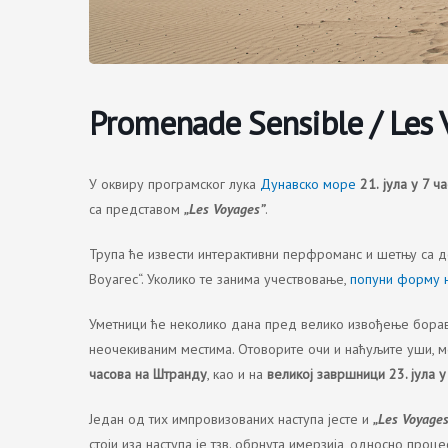
Promenade Sensible / Les 
У оквиру програмског лука
Дунавско море
21.
јула у 7 ч
са представом
„Les Voyages”
.
Трупа ће извести интерактивни перфроманс и шетњу са д
Воyагес“. Уколико те занима учествовање,
попуни форму н
Уметници ће неколико дана пред велико извођење борав
неочекиваним местима. Отоворите очи и наћуљите уши, 
часова на Штранду
, као и на
великој завршници 23. јула 
Један од тих импровизованих наступа јесте и
„Les Voyages
стоји иза наступа је тзв. обрнута имерзија, односно проц