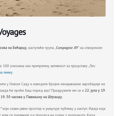
Voyages
асова на Бећарцу,
наступиће трупа „
Compagnie XY
” на отвореном
о 100 учесника као припремну активност за представу „Лес
а линку
.
ити у Новом Саду и изводити бројне ненајављене акробације на
можда ће проћи баш поред вас! Придружите им се и
22. јула у 19
у 19. 30 часова у Павиљону на Штранду.
”
који слави јавни простор и укључује публику у наступ. Идеја која
ес који се разликује од процеса на сцену у позоришту. Када