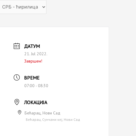
hoose
anguage
ДАТУМ
21. Jul 2022.
Завршен!
ВРЕМЕ
07:00 - 08:30
ЛОКАЦИЈА
Бећарац, Нови Сад
Бећарац, Сунчани кеј, Нови Сад