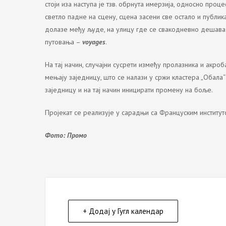
стоји иза наступа је тзв. обрнута имерзија, односно проц
светло падне на сцену, сцена засени све остало и публика 
долазе међу људе, на улицу где се свакодневно дешава
путовања –
voyages
.
На тај начин, случајни сусрети између пролазника и акроб
мењају заједницу, што се налази у сржи кластера „Обала“
заједницу и на тај начин иницирати промену на боље.
Пројекат се реализује у сарадњи са Француским институт
Фото: Промо
+ Додај у Гугл календар