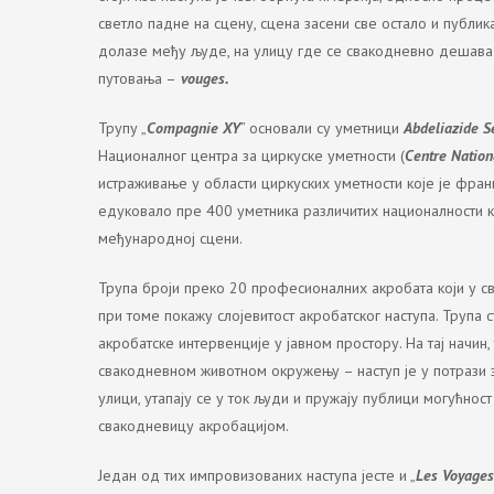
светло падне на сцену, сцена засени све остало и публика
долазе међу људе, на улицу где се свакодневно дешава
путовања –
vouges.
Трупу „
Compagnie XY
” основали су уметници
Abdeliazide S
Националног центра за циркуске уметности (
Centre Nation
истраживање у области циркуских уметности које је фран
едуковало пре 400 уметника различитих националности к
међународној сцени.
Трупа броји преко 20 професионалних акробата који у с
при томе покажу слојевитост акробатског наступа. Трупа 
акробатске интервенције у јавном простору. На тај начин,
свакодневном животном окружењу – наступ је у потрази з
улици, утапају се у ток људи и пружају публици могућност
свакодневицу акробацијом.
Један од тих импровизованих наступа јесте и „
Les Voyages