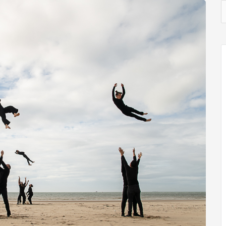
C
a
l