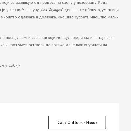
ес који се разликује од процеса на сцену у позоришту. Када
је у сенци. У наступу „
Les Voyages
“ дешава се обрнуто, уметници
 мноштво одлазака и долазака, мноштво сусрета, мноштво малих
ата постају важни састанци који мењају појединца и на тај начин
 који кроз уметност жели да покаже да је важно утицати на
ом у Србији.
iCal / Outlook - Извоз