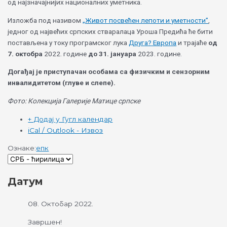
од најзначајнијих националних уметника.
Изложба под називом
„Живот посвећен лепоти и уметности”
,
једног од највећих српских стваралаца Уроша Предића ће бити
постављена у току програмског лука
Друга? Европа
и трајаће
од
7. октобра
2022. године
до 31. јануара
2023. године.
Догађај је приступачан особама са физичким и сензорним
инвалидитетом (глуве и слепе).
Фото: Колекција Галерије Матице српске
+ Додај у Гугл календар
iCal / Outlook - Извоз
Ознаке:
епк
Датум
08. Октобар 2022.
Завршен!