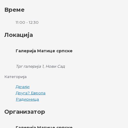
Време
11:00 - 12:30
Локација
Галерија Матице српске
Трг галерија 1, Нови Сад
Категорија
Дечији
Друга? Европа
Радионица
Организатор
Галерија Матице српске