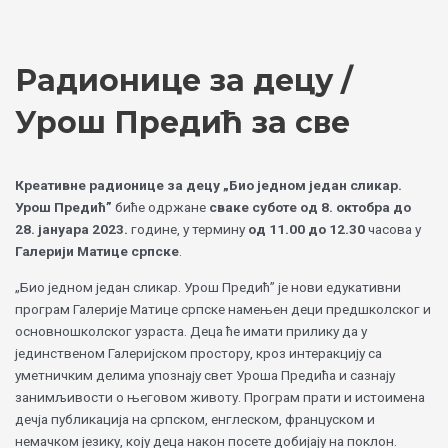
Skip
Choose
to
a
content
language
Радионице за децу /
Урош Предић за све
Креативне радионице за децу „Био једном један сликар.
Урош Предић”
биће одржане
сваке суботе од 8. октобра до
28. јануара 2023.
године, у термину
од 11.00 до 12.30
часова у
Галерији Матице српске
.
„Био једном један сликар. Урош Предић” је нови едукативни
програм Галерије Матице српске намењен деци предшколског и
основношколског узраста. Деца ће имати прилику да у
јединственом Галеријском простору, кроз интеракцију са
уметничким делима упознају свет Уроша Предића и сазнају
занимљивости о његовом животу. Програм прати и истоимена
дечја публикација на српском, енглеском, француском и
немачком језику, коју деца након посете добијају на поклон.