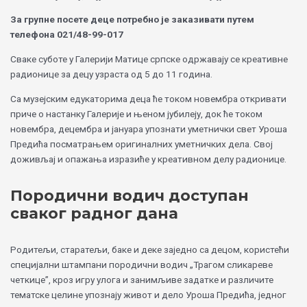
За групне посете деце потребно је заказивати путем
телефона 021/48-99-017
Сваке суботе у Галерији Матице српске одржавају се креативне
радионице за децу узраста од 5 до 11 година.
Са музејским едукаторима деца ће током новембра откривати
приче о настанку Галерије и њеном јубилеју, док ће током
новембра, децембра и јануара упознати уметнички свет Уроша
Предића посматрањем оригиналних уметничких дела. Свој
доживљај и опажања изразиће у креативном делу радионице.
Породични водич доступан
сваког радног дана
Родитељи, старатељи, баке и деке заједно са децом, користећи
специјални штампани породични водич „Трагом сликареве
четкице”, кроз игру улога и занимљиве задатке и различите
тематске целине упознају живот и дело Уроша Предића, једног