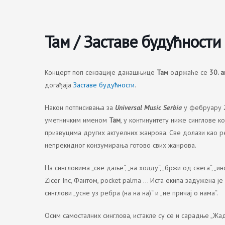
Skip
to
content
Там / Заставе будућности
Концерт поп сензације данашњице
Там
одржаће се
30. 
догађаја
Заставе будућности
.
Након потписивања за
Universal Music Serbia
у фебруару 2
уметничким именом
Там
, у континуитету ниже синглове к
призвуцима других актуелних жанрова. Све долази као р
непрекидног конзумирања готово свих жанрова.
На сингловима „све даље“, „на холду“, „бржи од свега“, „
Zicer Inc, Фантом, pocket palma … Иста екипа задужена је 
синглови „усне уз ребра (на на на)“ и „не причај о нама“.
Осим самосталних синглова, истакле су се и сарадње „Жад