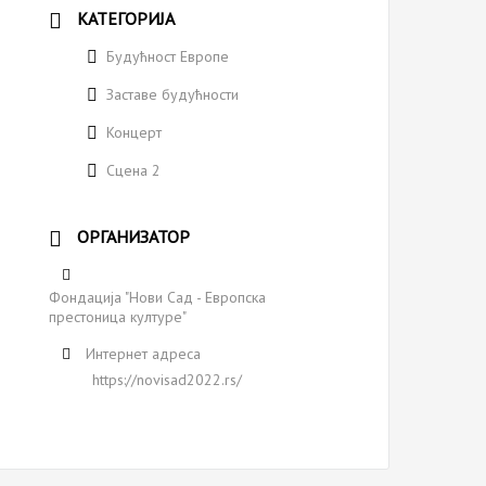
КАТЕГОРИЈА
Будућност Европе
Заставе будућности
Концерт
Сцена 2
ОРГАНИЗАТОР
Фондација "Нови Сaд - Европска
престоница културе"
Интернет адреса
https://novisad2022.rs/