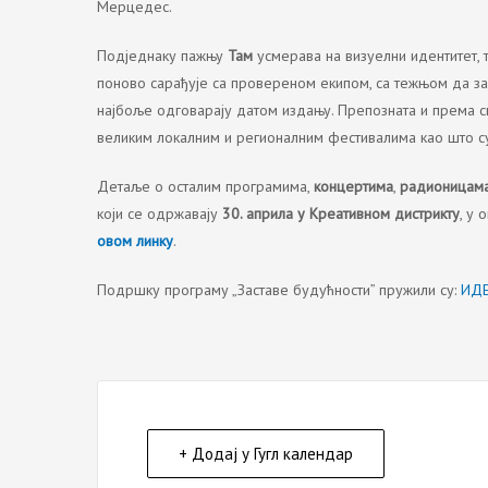
Мерцедеc.
Подједнаку пажњу
Там
усмерава на визуелни идентитет, т
поново сарађује са провереном екипом, са тежњом да за
најбоље одговарају датом издању. Препозната и према св
великим локалним и регионалним фестивалима као што 
Детаље о осталим програмима,
концертима
,
радионицам
који се одржавају
30. априла у Креативном дистрикту
, у
овом линку
.
Подршку програму „Заставе будућности” пружили су:
ИД
+ Додај у Гугл календар