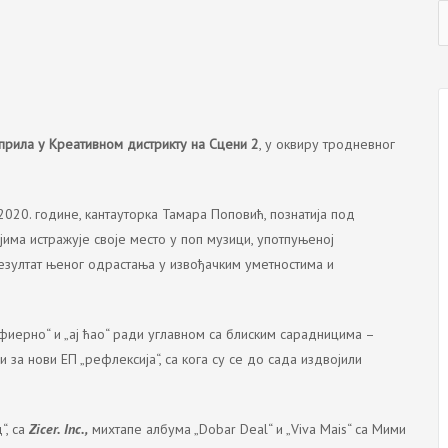
C
a
l
априла у Креативном дистрикту на Сцени 2
, у оквиру тродневног
020. године, кантауторка Тамара Поповић, познатија под
ојима истражује своје место у поп музици, употпуњеној
езултат њеног одрастања у извођачким уметностима и
инфиерно“ и „ај ћао“ ради углавном са блиским сарадницима –
и за нови ЕП „рефлексија“, са кога су се до сада издвојили
“, са
Zicer. Inc.,
миxтапе албума „Dobar Deal“ и „Viva Mais“ са Мими