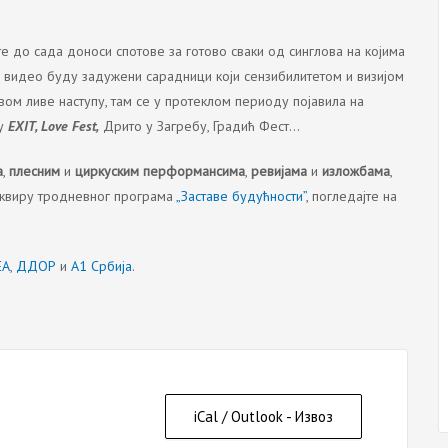
е до сада доноси спотове за готово сваки од синглова на којима
 видео буду задужени сарадници који сензибилитетом и визијом
ом ливе наступу, там се у протеклом периоду појавила на
су
EXIT, Love Fest,
Дрито у Загребу, Градић Фест…
а
,
плесним
и
циркуским перформансима
,
ревијама
и
изложбама
,
 оквиру тродневног програма
„Заставе будућности”
, погледајте на
ЕА
,
ДДОР
и
А1 Србија
.
iCal / Outlook - Извоз